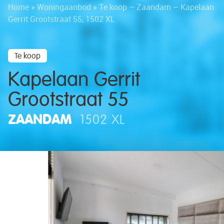
Home
»
Woningaanbod
»
Te koop – Zaandam – Kapelaan
Gerrit Grootstraat 55, 1502 XL
Te koop
Kapelaan Gerrit
Grootstraat 55
ZAANDAM
1502 XL