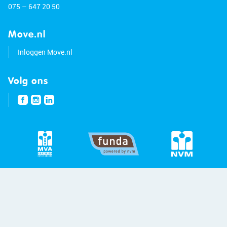
075 – 647 20 50
Move.nl
Inloggen Move.nl
Volg ons
© 2026 - Bert van Vulpen
Privacybeleid
Disclaimer
Site:
Blitskikker