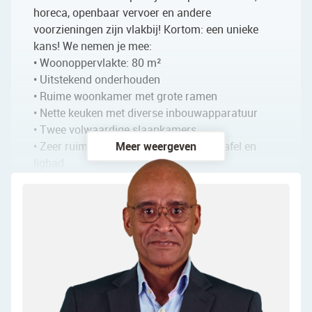
horeca, openbaar vervoer en andere
voorzieningen zijn vlakbij! Kortom: een unieke
kans! We nemen je mee:
• Woonoppervlakte: 80 m²
• Uitstekend onderhouden
• Ruime woonkamer met grote ramen
• Nette keuken met diverse inbouwapparatuur
• Twee volwaardige slaapkamers
• Zeer ruime badkamer met toilet, wastafel en
Meer weergeven
ligbad
• Twee grote balkons
• CV ketel en warmte terugwin installatie
compleet vernieuwd in 2024
Indeling van het appartement:
Begane grond:
Gemeenschappelijke entree met brievenbussen