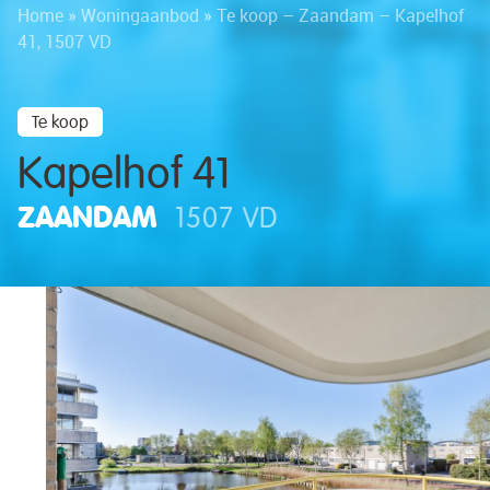
Home
»
Woningaanbod
»
Te koop – Zaandam – Kapelhof
41, 1507 VD
Te koop
Kapelhof 41
ZAANDAM
1507 VD