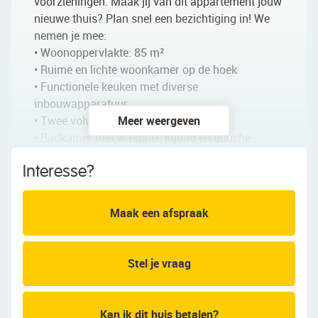
voorzieningen. Maak jij van dit appartement jouw
nieuwe thuis? Plan snel een bezichtiging in! We
nemen je mee:
• Woonoppervlakte: 85 m²
• Ruime en lichte woonkamer op de hoek
• Functionele keuken met diverse
inbouwapparatuur
• Twee volwaardige slaapkamers
Meer weergeven
• Badkamer met wastafel, ligbad en douche
• Separaat toilet
Interesse?
• Ruim balkon met prachtig uitzicht over het
water
• Naar eigen wens te moderniseren
Maak een afspraak
Indeling van het appartement:
Stel je vraag
Begane grond:
Centrale entree met een bellentableau, de
brievenbussen, trappenhuis en lift. Op de begane
Kan ik dit huis betalen?