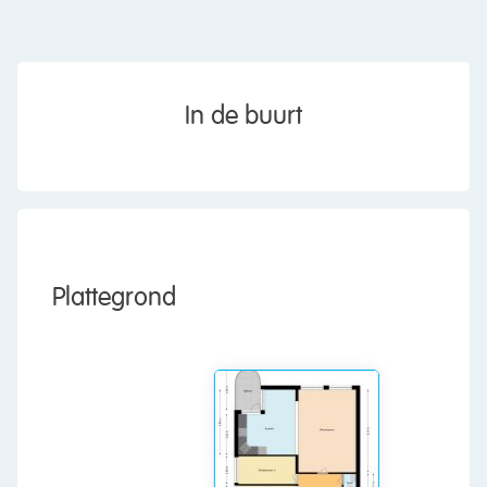
• Spacious balcony with a beautiful view of the
water
• Can be modernized to your own taste
Layout of the apartment:
In de buurt
Ground floor:
Central entrance with mailboxes, stairwell and
elevator.
Floor:
Upon entering the apartment, you are welcomed
Plattegrond
into a spacious entrance hall. From here, there is
access to the meter cupboard and several rooms.
The living room forms the heart of the apartment
and features light-colored carpeting. There is
space here for a comfortable sitting and dining
area. Thanks to the large windows, plenty of
natural light floods in.