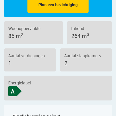
Plan een bezichtiging
Woonoppervlakte
Inhoud
2
3
85 m
264 m
Aantal verdiepingen
Aantal slaapkamers
1
2
Energielabel
A