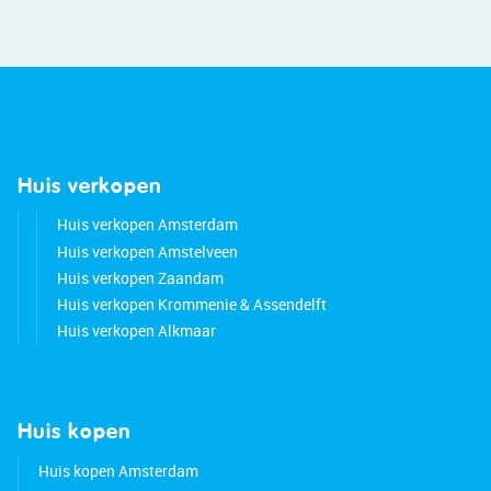
• Major highways easily accessible
• Energy label: A
• Property subject to a ground lease, the rent is
prepaid until 2038
Huis verkopen
Huis verkopen Amsterdam
Huis verkopen Amstelveen
Huis verkopen Zaandam
Huis verkopen Krommenie & Assendelft
Huis verkopen Alkmaar
Huis kopen
Huis kopen Amsterdam