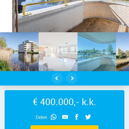
dam – Kapelhof 41, 1507 VD – Foto 
€ 400.000,- k.k.
Delen