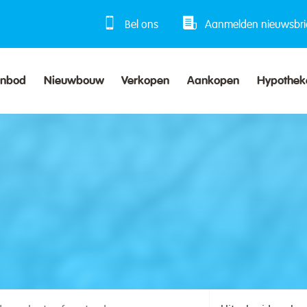
Bel ons
Aanmelden nieuwsbri
anbod
Nieuwbouw
Verkopen
Aankopen
Hypothek