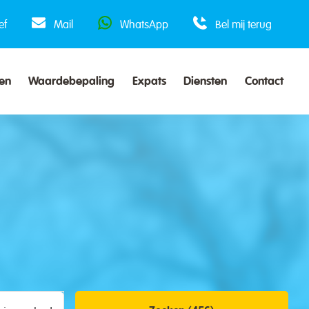
ef
Mail
WhatsApp
Bel mij terug
en
Waardebepaling
Expats
Diensten
Contact