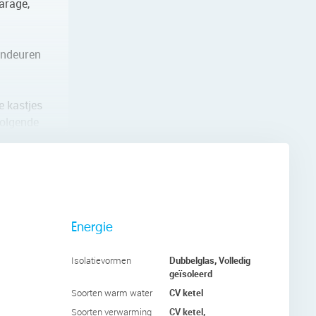
arage,
indeuren
e kastjes
volgende
 twee aan
Energie
tgerust
Dubbelglas, Volledig
Isolatievormen
geïsoleerd
 de
CV ketel
Soorten warm water
CV ketel,
Soorten verwarming