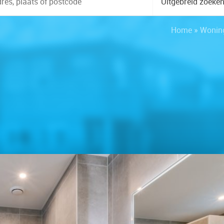
Uitgebreid zoeke
Home
»
Wonin