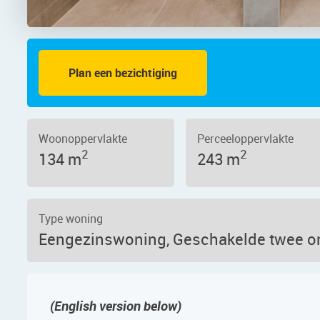
Plan een bezichtiging
o 3
Woonoppervlakte
Perceeloppervlakte
2
2
134 m
243 m
Type woning
Eengezinswoning, Geschakelde twee o
(English version below)