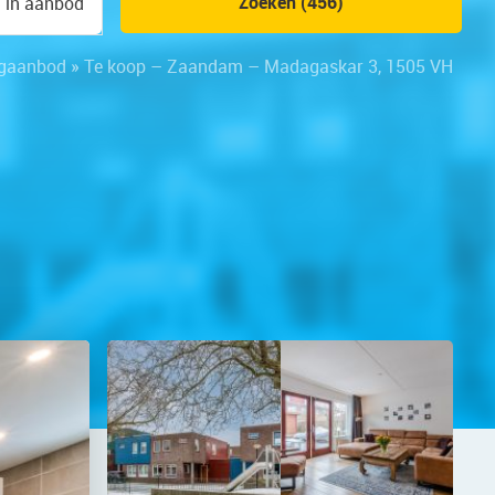
Zoeken (456)
n in aanbod
gaanbod
»
Te koop – Zaandam – Madagaskar 3, 1505 VH