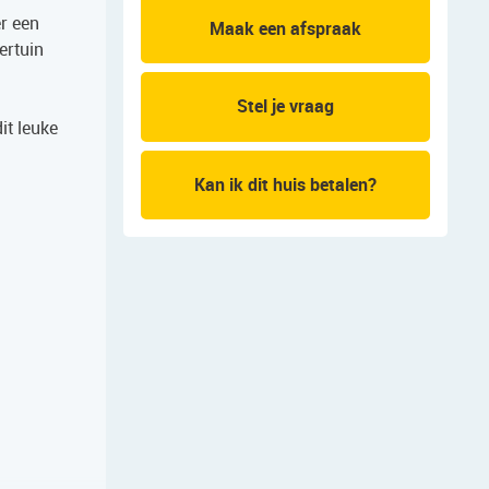
er een
Maak een afspraak
ertuin
Stel je vraag
it leuke
Kan ik dit huis betalen?