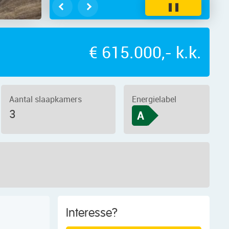
❚❚
€ 615.000,- k.k.
Aantal slaapkamers
Energielabel
3
A
Interesse?