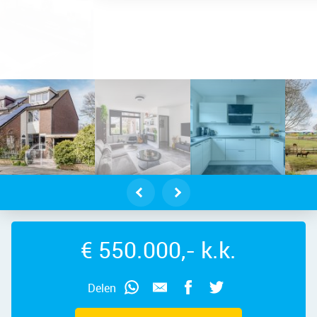
dam – Ringweg 80, 1507 BK – Foto 
€ 550.000,- k.k.
Delen