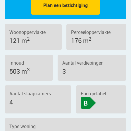
Plan een bezichtiging
Woonoppervlakte
Perceeloppervlakte
2
2
121 m
176 m
Inhoud
Aantal verdiepingen
3
503 m
3
Aantal slaapkamers
Energielabel
4
B
Type woning