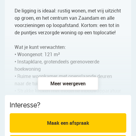
De ligging is ideaal: rustig wonen, met vrij uitzicht
op groen, en het centrum van Zaandam en alle
voorzieningen op loopafstand. Kortom: een tot in
de puntjes verzorgde woning op een toplocatie!
Wat je kunt verwachten:
• Woongenot: 121 m²
• Instapklare, grotendeels gerenoveerde
hoekwoning
• Ruime woonkamer met openslaande deuren
naar de tuin
Meer weergeven
• Strakke keuken met moderne inbouwapparatuur
• Drie volwaardige slaapkamers
Interesse?
• Ruime, luxe badkamer met toilet, ligbad en
inloopdouche.
• Royale zolder met dakkapellen (perfect als
Maak een afspraak
werk- of extra slaapkamer)
• Diepe, zonnige achtertuin met overkapping en