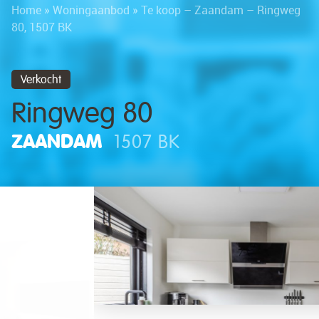
Home
»
Woningaanbod
»
Te koop – Zaandam – Ringweg
80, 1507 BK
Verkocht
Ringweg 80
ZAANDAM
1507 BK