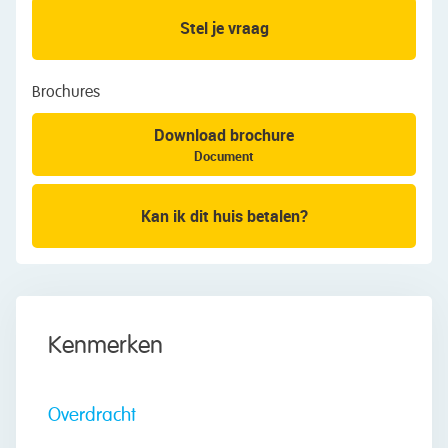
veel privacy
Stel je vraag
• Voortuin op het noordwesten
• Grote garage met veel opslagruimte
Brochures
Indeling van de woning:
Download brochure
Document
Begane grond:
Via de ruime, zonnige voortuin bereik je de
voordeur en garage van de woning. Na
Kan ik dit huis betalen?
binnenkomst word je verwelkomd door een netjes
afgewerkte entreehal. Vanuit hier is er toegang tot
een washok met aansluitingen voor de
wasmachine en droger en een tweede hal.
Kenmerken
Middels de tweede hal bereik je een toiletruimte
met zwevend toilet en fonteintje, de vernieuwde
trap met verlichting en de woonkamer. In de hal
Overdracht
en de woonkamer ligt een donkergrijze tegelvloer