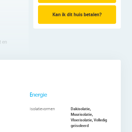
Kan ik dit huis betalen?
t en
rote raam
euren is
t glazen
geplek,
Energie
design
Dakisolatie,
Isolatievormen
, een
Muurisolatie,
s.
Vloerisolatie, Volledig
geïsoleerd