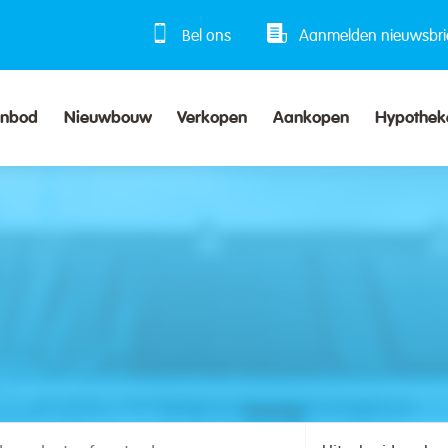
Bel ons
Aanmelden nieuwsbri
anbod
Nieuwbouw
Verkopen
Aankopen
Hypothek