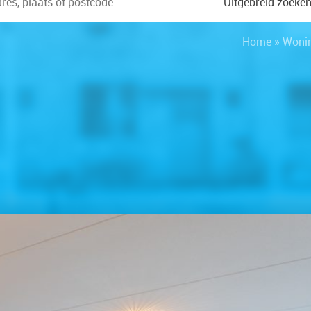
Uitgebreid zoeke
Home
»
Woni