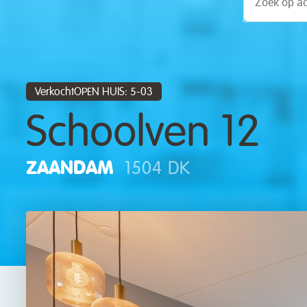
VerkochtOPEN HUIS: 5-03
Schoolven 12
ZAANDAM
1504 DK