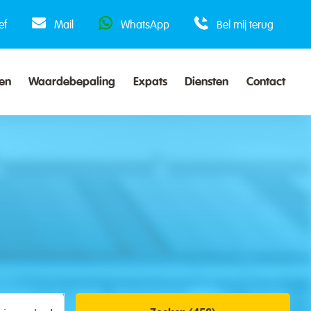
ef
Mail
WhatsApp
Bel mij terug
en
Waardebepaling
Expats
Diensten
Contact