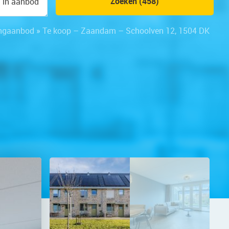
Zoeken (458)
n in aanbod
ngaanbod
»
Te koop – Zaandam – Schoolven 12, 1504 DK