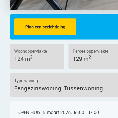
Plan een bezichtiging
 12, 1504 DK – Foto 2
Woonoppervlakte
Perceeloppervlakte
2
2
124 m
129 m
Type woning
Eengezinswoning, Tussenwoning
OPEN HUIS: 5 maart 2026, 16:00 - 17:00