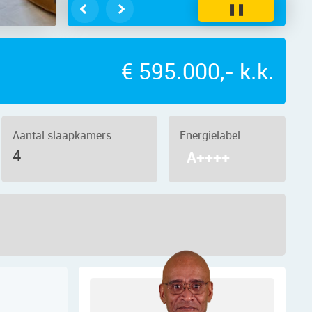
❚❚
€ 595.000,- k.k.
Aantal slaapkamers
Energielabel
4
A++++