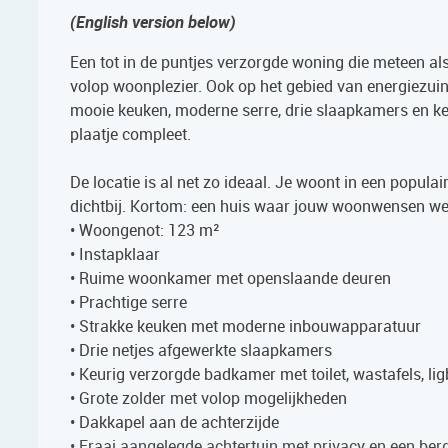
(English version below)
Een tot in de puntjes verzorgde woning die meteen als 
volop woonplezier. Ook op het gebied van energiezuin
mooie keuken, moderne serre, drie slaapkamers en keu
plaatje compleet.
De locatie is al net zo ideaal. Je woont in een popul
dichtbij. Kortom: een huis waar jouw woonwensen wer
• Woongenot: 123 m²
• Instapklaar
• Ruime woonkamer met openslaande deuren
• Prachtige serre
• Strakke keuken met moderne inbouwapparatuur
• Drie netjes afgewerkte slaapkamers
• Keurig verzorgde badkamer met toilet, wastafels, l
• Grote zolder met volop mogelijkheden
• Dakkapel aan de achterzijde
• Fraai aangelegde achtertuin met privacy en een ber