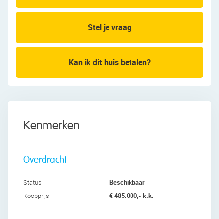
Eerste verdieping:
Deze verdieping beschikt over de eerste drie
Stel je vraag
slaapkamers en de badkamer. Van de drie
slaapkamers liggen er twee aan de achterzijde en
één aan de voorzijde. Alle kamers zijn fraai
Kan ik dit huis betalen?
afgewerkt en genieten van een prettige lichtinval.
De badkamer is in 2020 volledig gerenoveerd en
straalt veel luxe uit. De ruimte is afgewerkt met
moderne tegels en uitgerust met een zwevend
Kenmerken
toilet, een badmeubel met wastafel, een
designradiator, een ligbad en een regendouche.
Overdracht
Tweede verdieping:
Een vaste trap leidt naar de overloop van deze
Beschikbaar
Status
verdieping. Hier is ruimte voor een comfortabele
€ 485.000,- k.k.
Koopprijs
werkplek. Daarnaast bevinden zich hier de
wasmachine- en drogeraansluitingen. Vanaf de