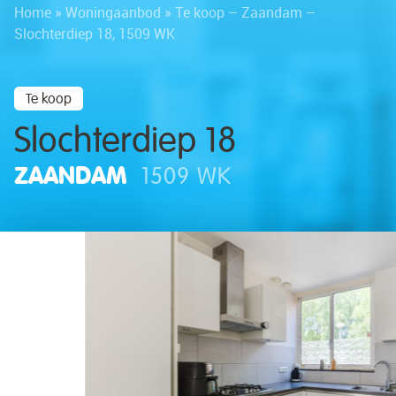
Home
»
Woningaanbod
»
Te koop – Zaandam –
Slochterdiep 18, 1509 WK
Te koop
Slochterdiep 18
ZAANDAM
1509 WK