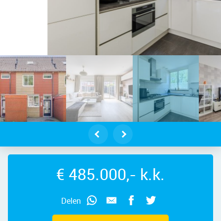
dam – Slochterdiep 18, 1509 WK – F
€ 485.000,- k.k.
Delen