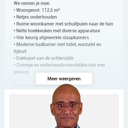
We nemen je mee:
• Woongenot: 112,5 m²
• Netjes onderhouden
• Ruime woonkamer met schuifpuien naar de tuin
• Nette hoekkeuken met diverse apparatuur
• Vier keurig afgewerkte slaapkamers
• Moderne badkamer met toilet, wastafel en
ligbad
• Dakkapel aan de achterzijde
• Zonnige en onderhoudsvriendelijke tuin met
privacy
Meer weergeven
Indeling van de woning:
Begane grond:
Via de netjes betegelde voortuin bereik je de
(fietsen)berging en voordeur van de woning. Na
binnenkomst word je verwelkomd in een ruime
entreehal, die is afgewerkt met een donkere