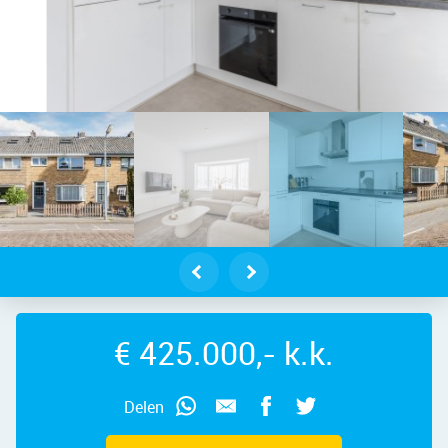
dam – Texelstraat 52, 1506 ZE – Fot
€ 425.000,- k.k.
Delen