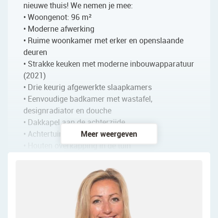
nieuwe thuis! We nemen je mee:
• Woongenot: 96 m²
• Moderne afwerking
• Ruime woonkamer met erker en openslaande
deuren
• Strakke keuken met moderne inbouwapparatuur
(2021)
• Drie keurig afgewerkte slaapkamers
• Eenvoudige badkamer met wastafel,
designradiator en douche
• Dakkapel aan de achterzijde
• Achtertuin met veel privacy
Meer weergeven
• Houten overkapping in de tuin
Indeling van de woning:
Begane grond:
Via de ruime, betegelde voortuin bereik je de
voordeur van deze fijne tussenwoning. Achter de