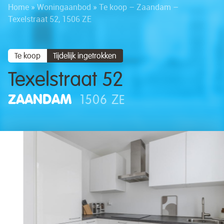
Home
»
Woningaanbod
»
Te koop – Zaandam –
Texelstraat 52, 1506 ZE
Te koop
Tijdelijk ingetrokken
Texelstraat 52
ZAANDAM
1506 ZE