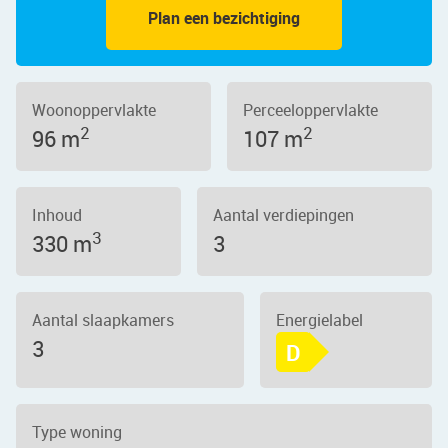
Plan een bezichtiging
Woonoppervlakte
Perceeloppervlakte
2
2
96 m
107 m
Inhoud
Aantal verdiepingen
3
330 m
3
Aantal slaapkamers
Energielabel
3
D
Type woning