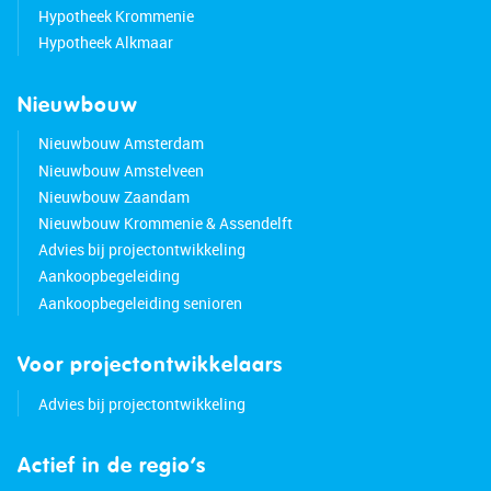
Hypotheek Krommenie
Hypotheek Alkmaar
Good to know:
• Well-maintained terraced house with northwest-
facing garden
Nieuwbouw
• Pleasant natural light
Nieuwbouw Amsterdam
• Foundation settlement is minor; report available
Nieuwbouw Amstelveen
• Located in a quiet, child-friendly neighborhood
Nieuwbouw Zaandam
• Many amenities nearby
Nieuwbouw Krommenie & Assendelft
• Bus stop and train station within walking
Advies bij projectontwikkeling
distance
Aankoopbegeleiding
• Major roads easily accessible
Aankoopbegeleiding senioren
• Energy label: D
• Full ownership
Voor projectontwikkelaars
Advies bij projectontwikkeling
Actief in de regio’s