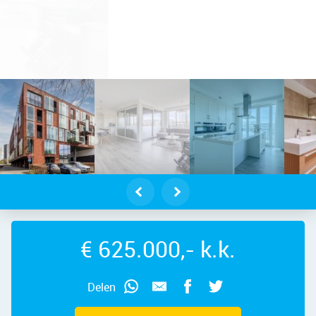
dam – Tjalkstraat 55, 1503 WB – Fo
€ 625.000,- k.k.
Delen