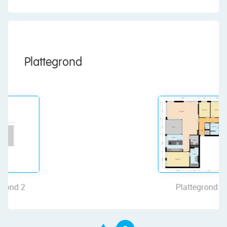
The kitchen (2017) features a cooking island and
a wall of cabinets, boasting a sleek design with
light-colored cabinet fronts and a beige
countertop. It is equipped with modern
appliances, including a dishwasher, induction
Plattegrond
stove, range hood, ovens, built-in coffee machine,
refrigerator and freezer. The kitchen also offers
enough storage space.
Through the living room you reach the indoor
balcony, a storage room with connections for the
washer and dryer and the first bedroom. The
balcony is spacious, neatly landscaped, and
offers room for a comfortable lounge area. Here
you can relax in peace!
Plattegrond
The apartment features three bedrooms. These
rooms are beautifully finished and enjoy plenty of