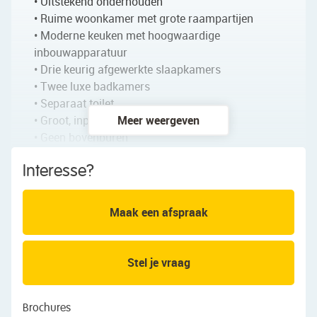
• Uitstekend onderhouden
• Ruime woonkamer met grote raampartijen
• Moderne keuken met hoogwaardige
inbouwapparatuur
• Drie keurig afgewerkte slaapkamers
• Twee luxe badkamers
• Separaat toilet
• Groot, inpandig balkon
Meer weergeven
• Geen bovenburen
• Veel bergruimte
Interesse?
Indeling van de woning:
Maak een afspraak
Begane grond:
Gezamenlijke entree met brievenbussen. Er is een
gemeenschappelijke hal met lift.
Stel je vraag
Vierde verdieping:
Het appartement ligt op de vierde verdieping van
Brochures