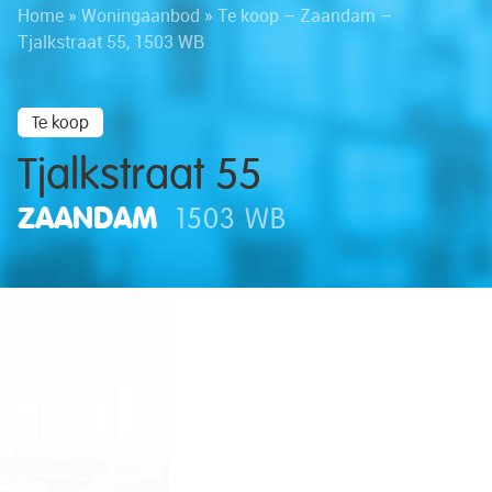
Home
»
Woningaanbod
»
Te koop – Zaandam –
Tjalkstraat 55, 1503 WB
Te koop
Tjalkstraat 55
ZAANDAM
1503 WB