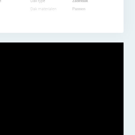
iliteiten
e
Zadeldak
Dak type
n, zoals
Pannen
Dak materialen
recht in
 centrum
uten