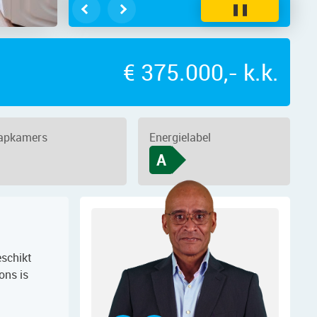
❚❚
€ 375.000,- k.k.
aapkamers
Energielabel
A
schikt
ons is