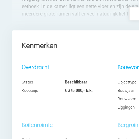
eethoek. In de kamer ligt een nette vloer en zijn de
meerdere grote ramen valt er veel natuurlijk licht bin
Vanuit de woonkamer stap je zo het balkon op. Hier is 
kunstgras en biedt vrij uitzicht op de omgeving.
Kenmerken
De open keuken (2010) bestaat uit twee keukenblokken
werkbladen. Je treft hier een vaatwasser, inductie for
over twee ruime slaapkamers. Beide kamers zijn keurig
Overdracht
Bouwvo
slaapkamers bevindt zich de wasmachine-aansluiting
Beschikbaar
Status
Objecttype
De badkamer (2012) is afgewerkt met zwarte vloerteg
€ 375.000,- k.k.
Koopprijs
Bouwjaar
ligbad. Er is een separaat toilet aanwezig.
Bouwvorm
Liggingen
Parkeren:
Betaald parkeren.
Buitenruimte
Bergrui
Ken je de omgeving al?