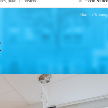
Uitgebreid zoeke
Home
»
Woning
2