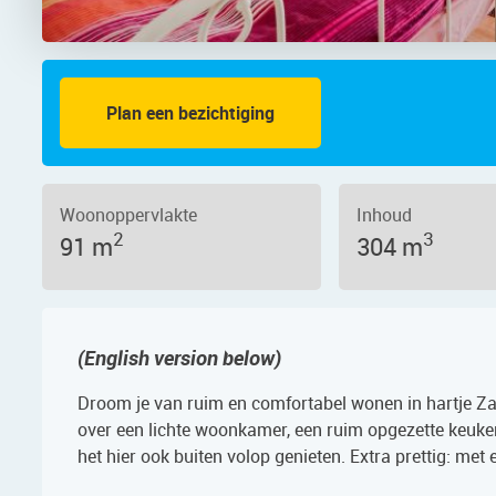
Plan een bezichtiging
aat 72, 1506 CN – Foto 21
Woonoppervlakte
Inhoud
2
3
91 m
304 m
(English version below)
Droom je van ruim en comfortabel wonen in hartje Z
over een lichte woonkamer, een ruim opgezette keuken
het hier ook buiten volop genieten. Extra prettig: met