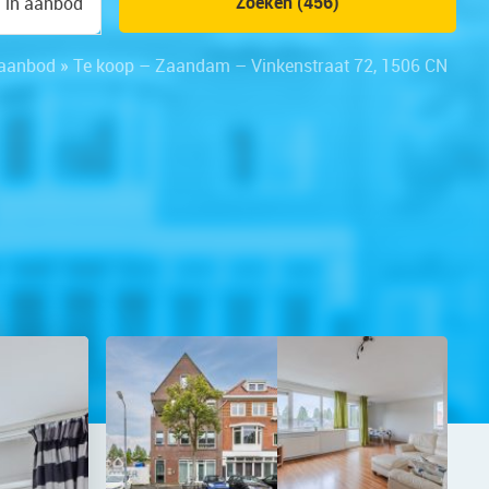
Zoeken (456)
n in aanbod
aanbod
»
Te koop – Zaandam – Vinkenstraat 72, 1506 CN