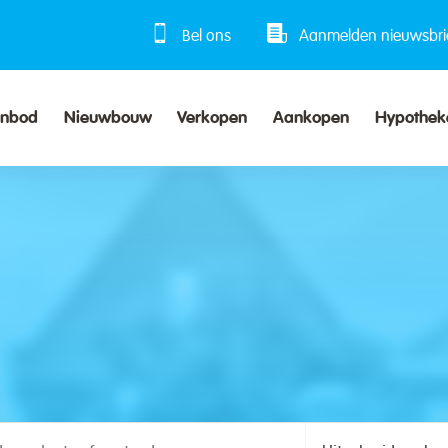
Bel ons
Aanmelden nieuwsbri
anbod
Nieuwbouw
Verkopen
Aankopen
Hypothek