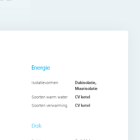
et
beschikt
de
Energie
Dakisolatie,
Isolatievormen
el en een
Muurisolatie
CV ketel
Soorten warm water
CV ketel
Soorten verwarming
Dak