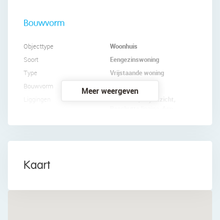
Bouwvorm
Woonhuis
Objecttype
Eengezinswoning
Soort
Vrijstaande woning
Type
Nieuwbouw
Bouwvorm
Meer weergeven
Aan water, Vrij uitzicht,
Liggingen
Beschutte ligging, Aan
vaarwater, Landelijk gelegen
Indeling
Kaart
2
147 m
Woonoppervlakte
3
744 m
Inhoud
5
Aantal kamers
3
Aantal slaapkamers