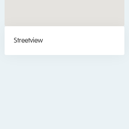
Overig
Ja
Permanente bewoning
Uitstekend
Waardering
Streetview
Uitstekend
Waardering
Voorzieningen
Mechanische ventilatie,
Voorzieningen
Zonnepanelen,
Balansventilatie, Natuurlijke
ventilatie