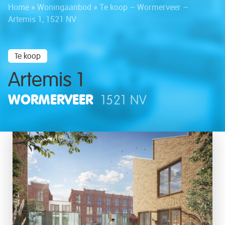
Home
»
Woningaanbod
»
Te koop – Wormerveer –
Artemis 1, 1521 NV
Te koop
Artemis 1
WORMERVEER
1521 NV