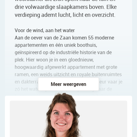
drie volwaardige slaapkamers boven. Elke
verdieping ademt lucht, licht en overzicht.
Voor de wind, aan het water
Aan de oever van de Zaan komen 55 moderne
appartementen en één uniek boothuis,
geïnspireerd op de industriële historie van de
plek. Hier woon je in een gloednieuw,
hoogwaardig afgewerkt appartement met grote
ramen, een weids uitzicht en royale buitenruimtes
en dakterrassen. Met je sloep voor de deur vaar je
Meer weergeven
zó het water op en keer je altijd terug naar de
luwte van jouw eigen plek in Zaans Pijl. Dat voelt
pas écht als luxe.
In Zaans Pijl krijg je het beste van twee werelden.
Het comfort van een gloednieuwe,
onderhoudsarme woning met hoogwaardige