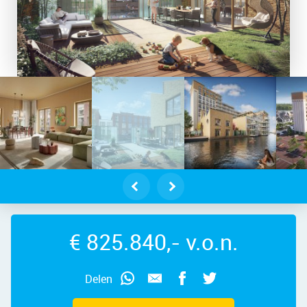
V – Foto
p - Wormerveer – Artemis 1, 1521 N
€ 825.840,- v.o.n.
Delen