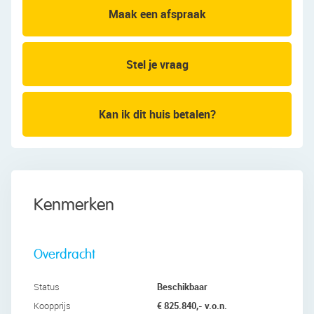
Maak een afspraak
Wil je niets missen? Schrijf je dan nu in via de
website ZaansPijl.nl als geïnteresseerde.
Stel je vraag
Kan ik dit huis betalen?
Kenmerken
Overdracht
Beschikbaar
Status
€ 825.840,- v.o.n.
Koopprijs