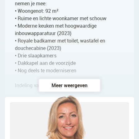
nemen je mee:
• Woongenot: 92 m²
• Ruime en lichte woonkamer met schouw
• Moderne keuken met hoogwaardige
inbouwapparatuur (2023)
• Royale badkamer met toilet, wastafel en
douchecabine (2023)
• Drie slaapkamers
• Dakkapel aan de voorzijde
• Nog deels te moderniseren
Indeling van de woning:
Meer weergeven
Begane grond:
De kleine voortuin geeft toegang tot de voordeur
van deze jaren ’30 woning. Na binnenkomst word
je verwelkomd door een ruime entreehal. Vanuit
hier bereik je de meterkast, de trap naar de eerste
verdieping en de woonkamer.