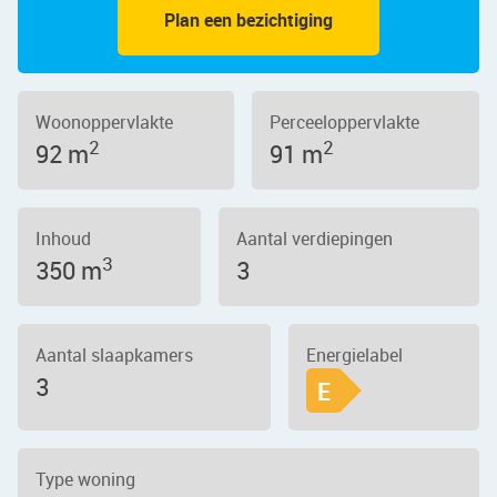
Plan een bezichtiging
Woonoppervlakte
Perceeloppervlakte
2
2
92 m
91 m
Inhoud
Aantal verdiepingen
3
350 m
3
Aantal slaapkamers
Energielabel
3
E
Type woning