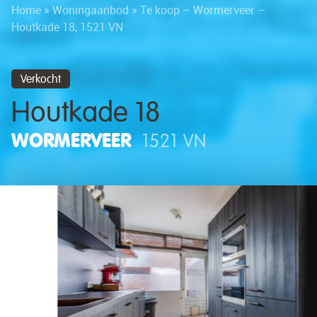
Home
»
Woningaanbod
»
Te koop – Wormerveer –
Houtkade 18, 1521 VN
Verkocht
Houtkade 18
WORMERVEER
1521 VN