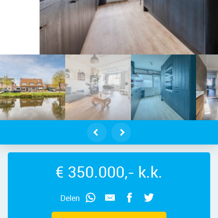
erveer – Houtkade 18, 1521 VN – F
€ 350.000,- k.k.
Delen