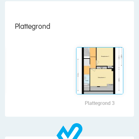
door of this 1930s house. Upon entering, you are
welcomed by a spacious entrance hall. From here
you reach the meter cupboard, the stairs to the
first floor and the living room.
Plattegrond
The spacious living room has neat flooring and
decorative beams on the ceiling. The fireplace
gives the room a characteristic look. Thanks to
the large window at the front, the room is very
bright.
From the living room, you have access to
practical storage cupboards, the kitchen and the
bathroom. The kitchen was renovated in 2023
Plattegrond 3
and is equipped with a kitchen unit and a wall of
cupboards. The design is modern, with black
fronts, a matching worktop and copper-colored
accents in the faucet and handles.