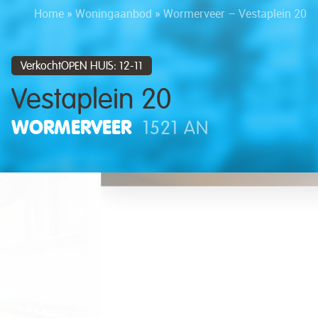
Home
»
Woningaanbod
»
Wormerveer – Vestaplein 20
VerkochtOPEN HUIS: 12-11
Vestaplein 20
WORMERVEER
1521 AN