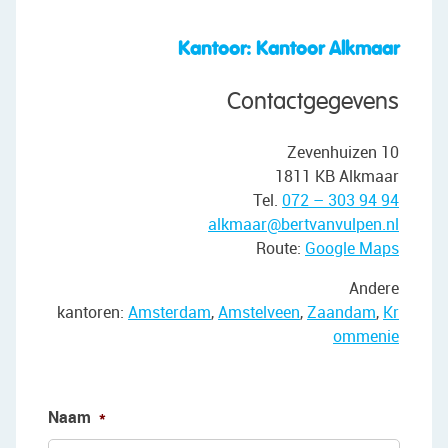
• (Private) storage room in the complex
• Close to Wilhelminapark
Kantoor: Kantoor Alkmaar
• Train station and bus stop within walking
distance
Contactgegevens
• Close to major roads
• Energy label: D
Zevenhuizen 10
• Full ownership
1811 KB Alkmaar
Tel.
072 – 303 94 94
alkmaar@bertvanvulpen.nl
Route:
Google Maps
Andere
kantoren:
Amsterdam
,
Amstelveen
,
Zaandam
,
Kr
ommenie
Naam
*
Voorn