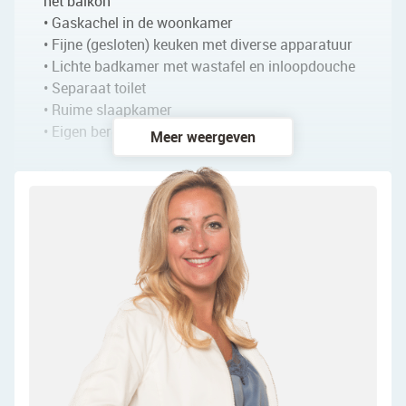
• Gaskachel in de woonkamer
• Fijne (gesloten) keuken met diverse apparatuur
• Lichte badkamer met wastafel en inloopdouche
• Separaat toilet
• Ruime slaapkamer
• Eigen berging in complex
Meer weergeven
Indeling van het appartement:
Begane grond:
Gezamenlijke entree met trappenhuis en lift.
Verdieping:
Na binnenkomst beland je in een langwerpige
entreehal met de meterkast, die toegang biedt tot
alle vertrekken. Het appartement beschikt over
een ruime woonkamer die nog geheel naar eigen
smaak kan worden ingericht. In deze ruimte staat