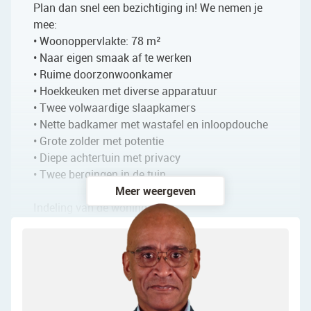
Plan dan snel een bezichtiging in! We nemen je
mee:
• Woonoppervlakte: 78 m²
• Naar eigen smaak af te werken
• Ruime doorzonwoonkamer
• Hoekkeuken met diverse apparatuur
• Twee volwaardige slaapkamers
• Nette badkamer met wastafel en inloopdouche
• Grote zolder met potentie
• Diepe achtertuin met privacy
• Twee bergingen in de tuin
Meer weergeven
Indeling van de woning:
Begane grond:
Via de ruime, bestrate voortuin bereik je de
overdekte voordeur van de woning. Achter de
voordeur bevindt zich een grote entreehal met
lichte tegelvloer. De wanden zijn hier deels