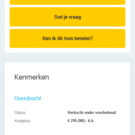
Eerste verdieping:
Deze verdieping beschikt over twee slaapkamers,
een badkamer en een bergkast. Eén slaapkamer
Stel je vraag
ligt aan de voorzijde en één aan de achterzijde.
Beide kamers zijn ruim van formaat en nog naar
eigen smaak af te werken. Daarnaast profiteren
Kan ik dit huis betalen?
de kamers van veel daglicht.
De ruime badkamer is afgewerkt met blauwe
vloer- en wandtegels. Deze ruimte is uitgerust
met een zwevend toilet, een badmeubel met
Kenmerken
wastafel, wandkasten en een inloopdouche met
regendouche.
Overdracht
Tweede verdieping:
Via de trap bereik je de grote zolderverdieping.
Verkocht onder voorbehoud
Status
Deze is nog volledig naar eigen smaak in te
€ 295.000,- k.k.
Koopprijs
richten. De zolder is heerlijk ruim en biedt
mogelijkheden voor een extra slaapkamer, een