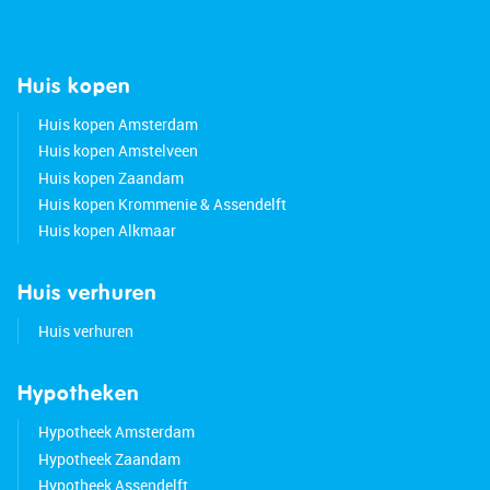
• Charming house with a deep backyard
• Pleasant natural light
• Underfloor heating in the living room, hallway
Huis kopen
and bathroom
• Located in a popular neighborhood
Huis kopen Amsterdam
• Center within cycling distance
Huis kopen Amstelveen
• Various amenities nearby
Huis kopen Zaandam
• Major highways easily accessible
Huis kopen Krommenie & Assendelft
• Energy label: D
Huis kopen Alkmaar
• Property subject to a ground lease
Huis verhuren
Huis verhuren
Hypotheken
Hypotheek Amsterdam
Hypotheek Zaandam
Hypotheek Assendelft