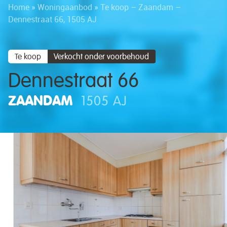
Home
»
Woningaanbod
»
Te koop – Zaandam –
Dennestraat 66, 1505 AJ
Te koop
Verkocht onder voorbehoud
Dennestraat 66
ZAANDAM
1505 AJ