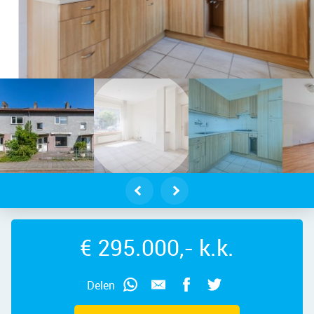
dam – Dennestraat 66, 1505 AJ – F
€ 295.000,- k.k.
Delen