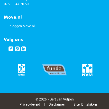
075 – 647 20 50
Move.nl
Inloggen Move.nl
Volg ons
© 2026 - Bert van Vulpen
Privacybeleid
Disclaimer
Site:
Blitskikker