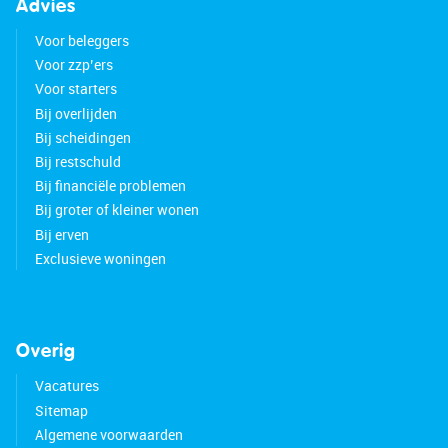
• Beautiful natural light
Advies
• All window frames were replaced in 2023 with
Voor beleggers
plastic frames with HR++ glass
Voor zzp’ers
• Complete central heating system replaced in
Voor starters
2019 (boiler, pipes, and radiators)
Bij overlijden
• Equipped with solar panels
Bij scheidingen
• Located in a popular and child-friendly
Bij restschuld
neighborhood
Bij financiële problemen
• Darwinpark a stone's throw away
Bij groter of kleiner wonen
• Center and train station within cycling distance
Bij erven
• Close to major highways
Exclusieve woningen
• Energy label: A
• Full ownership
Overig
Vacatures
Sitemap
Algemene voorwaarden