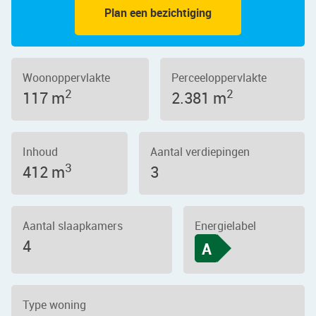
Plan een bezichtiging
Woonoppervlakte
Perceeloppervlakte
2
2
117 m
2.381 m
Inhoud
Aantal verdiepingen
3
412 m
3
Aantal slaapkamers
Energielabel
4
A
Type woning