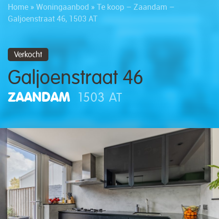
Home
»
Woningaanbod
»
Te koop – Zaandam –
Galjoenstraat 46, 1503 AT
Verkocht
Galjoenstraat 46
ZAANDAM
1503 AT