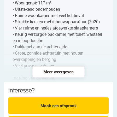
• Woongenot: 117 m²
• Uitstekend onderhouden
• Ruime woonkamer met veel lichtinval
• Strakke keuken met inbouwapparatuur (2020)
• Vier ruime en netjes afgewerkte slaapkamers
• Keurig verzorgde badkamer met toilet, wastafel
en inloopdouche
• Dakkapel aan de achterzijde
• Grote, zonnige achtertuin met houten
overkapping en berging
• Veel privacy in de tuin
Meer weergeven
Indeling van de woning:
Interesse?
Begane grond:
Via de netjes verzorgde voortuin bereik je de
overdekte voordeur van deze mooie
Maak een afspraak
tussenwoning. Achter de voordeur bevindt zich de
entreehal met een toiletruimte met zwevend toilet