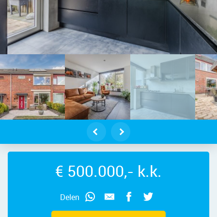
3 AT – Foto 3
 - Zaandam – Galjoenstraat 46, 150
€ 500.000,- k.k.
Delen