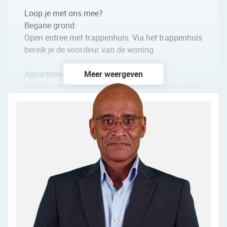
Loop je met ons mee?
Begane grond:
Open entree met trappenhuis. Via het trappenhuis
bereik je de voordeur van de woning.
Appartement:
Meer weergeven
Entree met garderobe en meterkast, staand toilet,
toegang tot twee fijne slaapkamers, de badkamer
en open toegang tot de lichte woonkamer. De
diepe woonkamer ligt over de hele lengte van de
woning en heeft aan de voorzijde een brede
raampartij en toegang tot een balkon met vrij
uitzicht. Aan de voorzijde is ook de U-vormige
keuken gesitueerd. De keuken heeft eiken fronten
en de volgende apparatuur is aanwezig: een
vaatwasser, een oven, een magnetron, een
inductiefornuis en een koelkast met vriezer. Ook
via de keuken kan je naar het balkon.