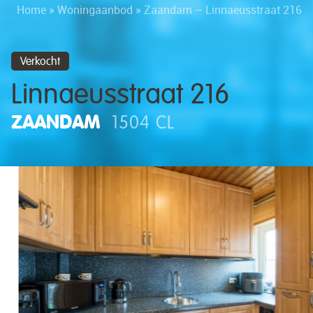
Home
»
Woningaanbod
»
Zaandam – Linnaeusstraat 216
Verkocht
Linnaeusstraat 216
ZAANDAM
1504 CL