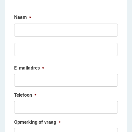
Naam
*
Voorn
Achte
E-mailadres
*
Telefoon
*
Opmerking of vraag
*