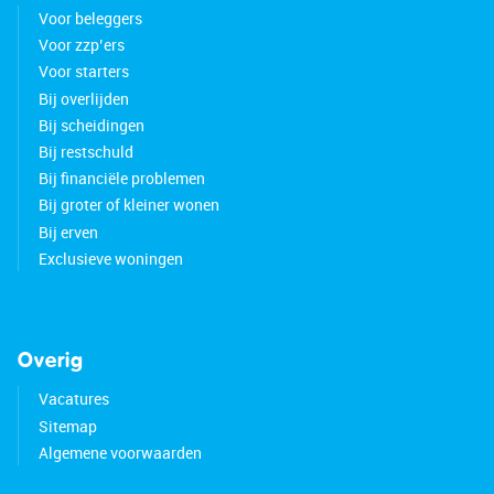
Voor beleggers
• In 2024, the old extension was replaced and two
Voor zzp’ers
extra meters were added
Voor starters
• Equipped with 11 solar panels
Bij overlijden
• Partly plastic, partly wooden window frames
Bij scheidingen
• Smart thermostat present
Bij restschuld
• Can be modernized to your own taste
Bij financiële problemen
• Located in a popular neighborhood
• Center and daily amenities nearby
Bij groter of kleiner wonen
• Major roads quickly accessible
Bij erven
• Energy label: B
Exclusieve woningen
• Full ownership
Overig
Vacatures
Sitemap
Algemene voorwaarden