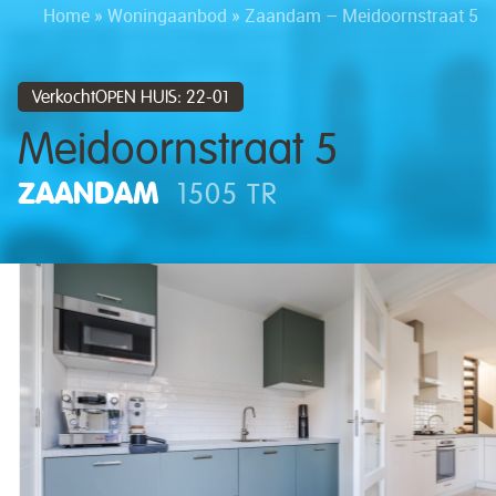
Home
»
Woningaanbod
»
Zaandam – Meidoornstraat 5
VerkochtOPEN HUIS: 22-01
Meidoornstraat 5
ZAANDAM
1505 TR