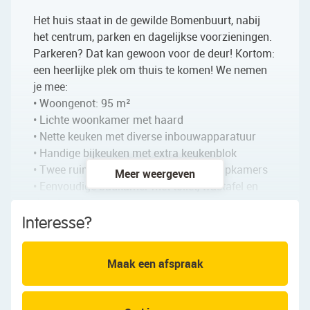
Het huis staat in de gewilde Bomenbuurt, nabij
het centrum, parken en dagelijkse voorzieningen.
Parkeren? Dat kan gewoon voor de deur! Kortom:
een heerlijke plek om thuis te komen! We nemen
je mee:
• Woongenot: 95 m²
• Lichte woonkamer met haard
• Nette keuken met diverse inbouwapparatuur
• Handige bijkeuken met extra keukenblok
• Twee ruime en keurig afgewerkte slaapkamers
Meer weergeven
• Eenvoudige badkamer met toilet, wastafel en
douchecabine
• Grote zolder met mogelijkheden
Interesse?
• Dakkapel aan de achterzijde (2022)
• Grote achtertuin met privacy
Maak een afspraak
• Ruime berging in de tuin
Indeling van de woning: