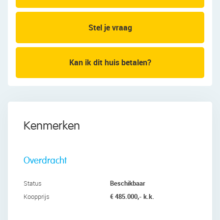
Eerste verdieping:
Deze verdieping beschikt over de eerste drie
Stel je vraag
slaapkamers en de badkamer. Van de drie
slaapkamers liggen er twee aan de achterzijde en
één aan de voorzijde. Alle kamers zijn fraai
Kan ik dit huis betalen?
afgewerkt en genieten van een prettige lichtinval.
De badkamer is in 2020 volledig gerenoveerd en
straalt veel luxe uit. De ruimte is afgewerkt met
moderne tegels en uitgerust met een zwevend
Kenmerken
toilet, een badmeubel met wastafel, een
designradiator, een ligbad en een regendouche.
Overdracht
Tweede verdieping:
Een vaste trap leidt naar de overloop van deze
Beschikbaar
Status
verdieping. Hier is ruimte voor een comfortabele
€ 485.000,- k.k.
Koopprijs
werkplek. Daarnaast bevinden zich hier de
wasmachine- en drogeraansluitingen. Vanaf de