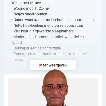
We nemen je mee:
• Woongenot: 112,5 m²
• Netjes onderhouden
• Ruime woonkamer met schuifpuien naar de tuin
• Nette hoekkeuken met diverse apparatuur
• Vier keurig afgewerkte slaapkamers
• Moderne badkamer met toilet, wastafel en
ligbad
• Dakkapel aan de achterzijde
• Zonnige en onderhoudsvriendelijke tuin met
privacy
Meer weergeven
Indeling van de woning:
Begane grond:
Via de netjes betegelde voortuin bereik je de
(fietsen)berging en voordeur van de woning. Na
binnenkomst word je verwelkomd in een ruime
entreehal, die is afgewerkt met een donkere