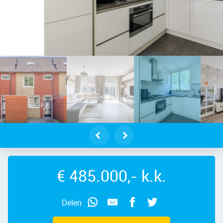
dam – Slochterdiep 18, 1509 WK – F
€ 485.000,- k.k.
Delen