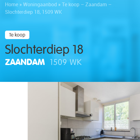
Home
»
Woningaanbod
»
Te koop – Zaandam –
Slochterdiep 18, 1509 WK
Te koop
Slochterdiep 18
ZAANDAM
1509 WK