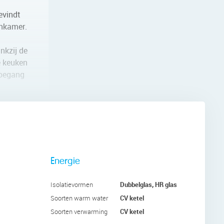
evindt
onkamer.
nkzij de
e keuken
toegang
eft hier
emak.
Energie
 twee
Dubbelglas, HR glas
Isolatievormen
CV ketel
Soorten warm water
iedt
CV ketel
Soorten verwarming
uimte.