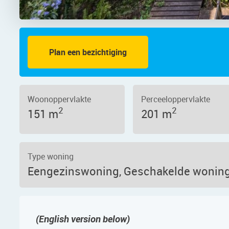
Plan een bezichtiging
at 35, 1503 JB – Foto 2
Woonoppervlakte
Perceeloppervlakte
2
2
151 m
201 m
Type woning
Eengezinswoning, Geschakelde wonin
(English version below)