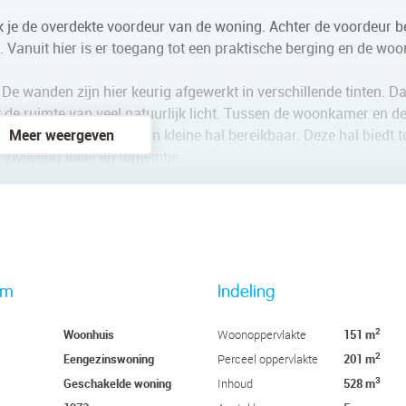
ik je de overdekte voordeur van de woning. Achter de voordeur b
r. Vanuit hier is er toegang tot een praktische berging en de wo
De wanden zijn hier keurig afgewerkt in verschillende tinten. Da
t de ruimte van veel natuurlijk licht. Tussen de woonkamer en d
e woonkamer is er ook een kleine hal bereikbaar. Deze hal biedt 
Meer weergeven
 zwevend toilet en fonteintje.
huis. In de keuken ligt een andere vloer dan in de rest van de
telling met kastjes van massief hout en een RVS werkblad. Je tr
k aan. Tevens bevindt zich in de keuken een boiler voor extra g
rm
Indeling
 badkamer en een wasruimte. Van de vier slaapkamers liggen er
 zijn ruim opgezet, keurig afgewerkt en heerlijk licht.
2
Woonhuis
151 m
Woonoppervlakte
2
Eengezinswoning
201 m
Perceel oppervlakte
reikbaar. Dit balkon is voorzien van houten vlonderplanken en b
3
Geschakelde woning
528 m
Inhoud
e leent zich uitstekend als vierde slaapkamer, kantoor of hobbyr