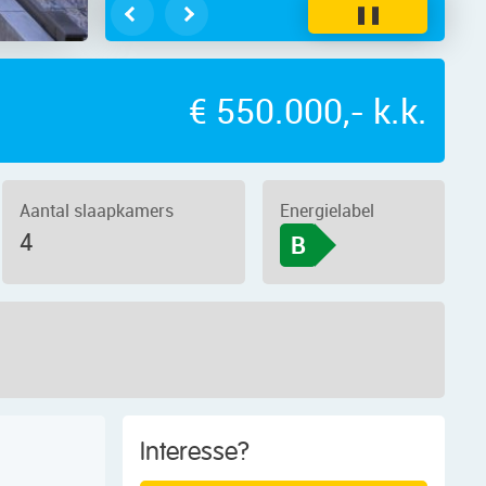
❚❚
€ 550.000,- k.k.
Aantal slaapkamers
Energielabel
4
B
Interesse?