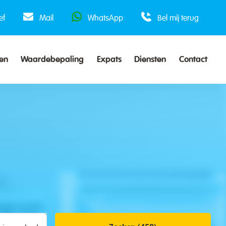
ef
Mail
WhatsApp
Bel mij terug
en
Waardebepaling
Expats
Diensten
Contact