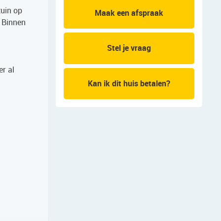
tuin op
Maak een afspraak
 Binnen
Stel je vraag
er al
Kan ik dit huis betalen?