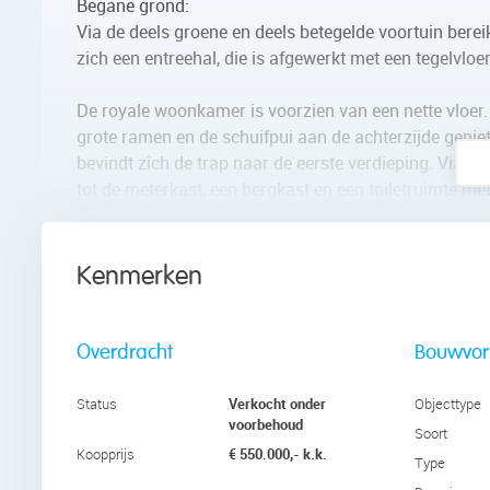
Begane grond:
Via de deels groene en deels betegelde voortuin bere
zich een entreehal, die is afgewerkt met een tegelvloe
De royale woonkamer is voorzien van een nette vloer. 
grote ramen en de schuifpui aan de achterzijde genie
bevindt zich de trap naar de eerste verdieping. Via d
tot de meterkast, een bergkast en een toiletruimte met
De open keuken bevindt zich aan de voorzijde van het 
woonkamer. De keuken is uitgevoerd in een rechte ops
Kenmerken
een gasfornuis, afzuigkap, oven, koelkast met vriesva
Eerste verdieping:
Overdracht
Bouwvo
Deze verdieping beschikt over Vier slaapkamers, een
aan de voorzijde en twee aan de achterzijde. De kamers
Verkocht onder
Status
Objecttype
voorbehoud
Soort
Via één slaapkamer aan de voorzijde is het balkon be
€ 550.000,- k.k.
Koopprijs
Type
ruimte voor een klein zitje. De multifunctionele ruimt