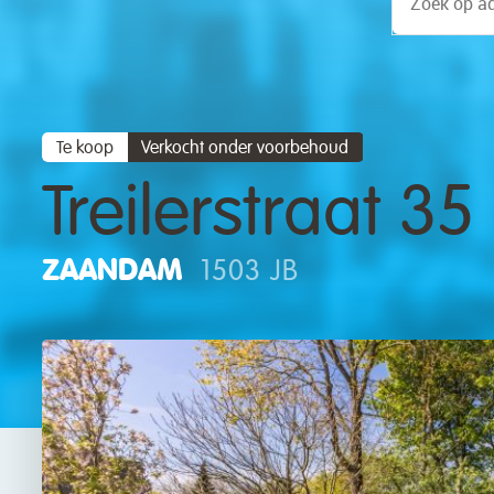
Te koop
Verkocht onder voorbehoud
Treilerstraat 35
ZAANDAM
1503 JB