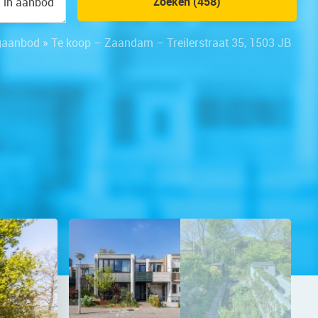
Zoeken (458)
n in aanbod
gaanbod
»
Te koop – Zaandam – Treilerstraat 35, 1503 JB