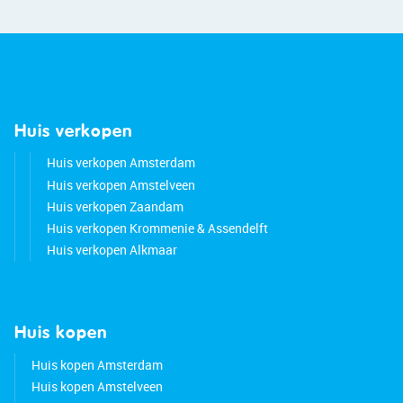
Good to know:
• Well-maintained 2-room apartment with a nice
balcony
• Kitchen and bathroom renovated in 2024
• Private storage room in the complex
Huis verkopen
• Monthly contribution: € 153
• Center and train station within walking distance
Huis verkopen Amsterdam
• All conceivable amenities nearby
Huis verkopen Amstelveen
• Major roads easily accessible
Huis verkopen Zaandam
• Energy label A
Huis verkopen Krommenie & Assendelft
• Full ownership
Huis verkopen Alkmaar
Huis kopen
Huis kopen Amsterdam
Huis kopen Amstelveen