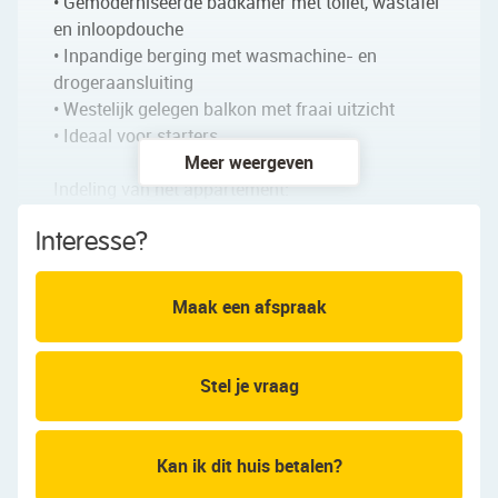
• Gemoderniseerde badkamer met toilet, wastafel
en inloopdouche
• Inpandige berging met wasmachine- en
drogeraansluiting
• Westelijk gelegen balkon met fraai uitzicht
• Ideaal voor starters
Meer weergeven
Indeling van het appartement:
Interesse?
Begane grond:
Gezamenlijke entree met brievenbussen, lift en
trappenhuis.
Maak een afspraak
Appartement:
Na binnenkomst in het appartement word je
Stel je vraag
verwelkomd door een langwerpige entreehal, die
toegang biedt tot meerdere vertrekken. De ruime
woonkamer is afgewerkt met een nette vloer en
Kan ik dit huis betalen?
strakke wanden. De schuifpui naar het balkon