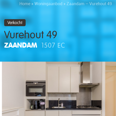
Home
»
Woningaanbod
»
Zaandam – Vurehout 49
Verkocht
Vurehout 49
ZAANDAM
1507 EC