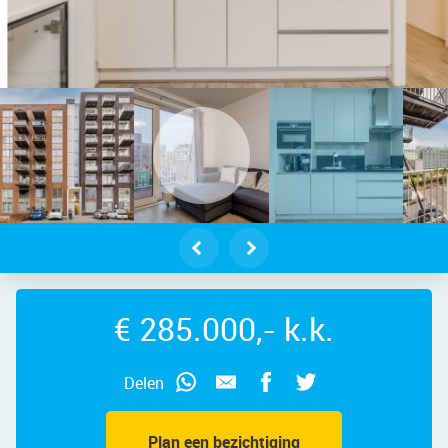
ehout 49 – Foto 2
€ 285.000,- k.k.
Delen
Plan een bezichtiging