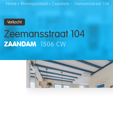
Home
»
Woningaanbod
»
Zaandam – Zeemansstraat 104
Verkocht
Zeemansstraat 104
ZAANDAM
1506 CW