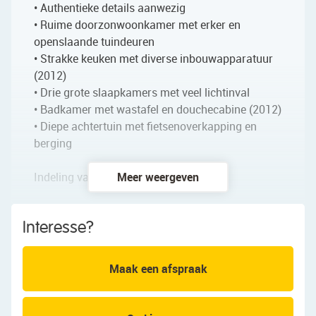
• Authentieke details aanwezig
• Ruime doorzonwoonkamer met erker en
openslaande tuindeuren
• Strakke keuken met diverse inbouwapparatuur
(2012)
• Drie grote slaapkamers met veel lichtinval
• Badkamer met wastafel en douchecabine (2012)
• Diepe achtertuin met fietsenoverkapping en
berging
Indeling van de woning:
Meer weergeven
Begane grond:
Interesse?
Via de straat bereik je de overdekte voordeur van
deze charmante eengezinswoning. Na
binnenkomst word je verwelkomd in een ruime
Maak een afspraak
entreehal met meterkast, trapopgang naar de
eerste verdieping, een toiletruimte met staand
toilet, en toegang tot de woonkamer.