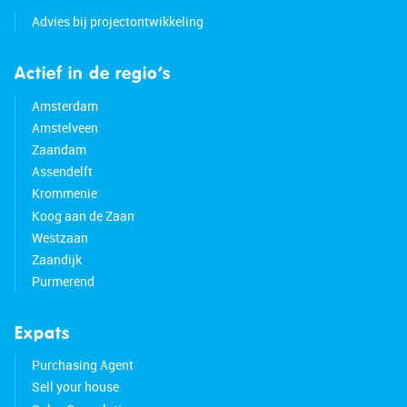
• Energy label: E
Advies bij projectontwikkeling
• Full ownership
Actief in de regio’s
Amsterdam
Amstelveen
Zaandam
Assendelft
Krommenie
Koog aan de Zaan
Westzaan
Zaandijk
Purmerend
Expats
Purchasing Agent
Sell your house