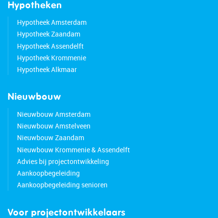
You can walk to Zaandam railway station and the
Hypotheken
nearest bus stop in a few minutes. By train, you
Hypotheek Amsterdam
can travel to Amsterdam Central Station (12 min),
Hypotheek Zaandam
Schiphol Airport (25 min) and Alkmaar (25 min)
Hypotheek Assendelft
in no time. Major roads are also nearby. By car,
Hypotheek Krommenie
the A7 towards Purmerend and Hoorn and the A8
Hypotheek Alkmaar
with the A10 ring road towards Amsterdam are
within easy reach.
Nieuwbouw
Good to know:
Nieuwbouw Amsterdam
• Charming house with deep northwest-facing
Nieuwbouw Amstelveen
backyard
Nieuwbouw Zaandam
• Beautiful light
Nieuwbouw Krommenie & Assendelft
• Foundation subsidence is minor
Advies bij projectontwikkeling
• Can be decorated entirely to your own taste
Aankoopbegeleiding
• Located in the heart of Zaandam
Aankoopbegeleiding senioren
• Shops, restaurants, and public transportation
around the corner
Voor projectontwikkelaars
• Close to major roads