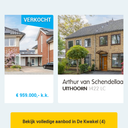
HT
VERKOCHT
Arthur van Schendellaan 32
UITHOORN
1422 LC
.
€ 550.000,- k.k.
Bekijk volledige aanbod in De Kwakel (4)