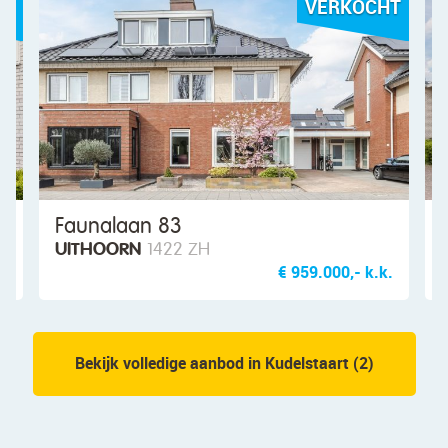
KOCHT
VERKOCHT
Catharina van Renneshof 9
UITHOORN
1421 KJ
,- k.k.
€ 475.000,- k.k.
Bekijk volledige aanbod in Kudelstaart (2)