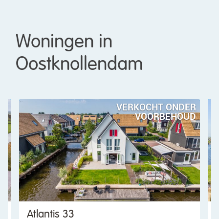
Woningen in
Oostknollendam
ONDER
VERKOCHT ONDER
EHOUD
VOORBEHOUD
Atlantis 23