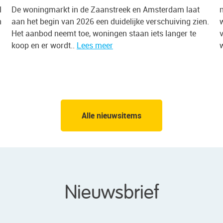
 Amsterdam laat
n het tweede kwartaal van 2026 werd 78%
e verschuiving zien.
woningen in de gemeente Amsterdam ver
 iets langer te
vraagprijs, tegen 75% een kwartaal eerde
werd 7,1% meer betaald dan..
Lees meer
Alle nieuwsitems
Nieuwsbrief