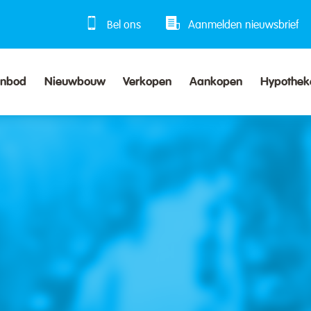
Bel ons
Aanmelden nieuwsbrief
anbod
Nieuwbouw
Verkopen
Aankopen
Hypothek