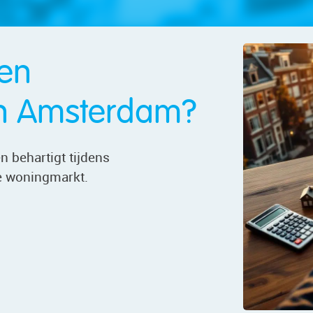
en
n Amsterdam?
 behartigt tijdens
e woningmarkt.