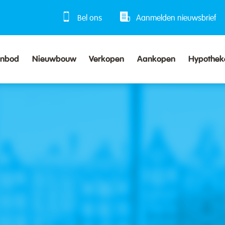
Bel ons
Aanmelden nieuwsbrief
anbod
Nieuwbouw
Verkopen
Aankopen
Hypothek