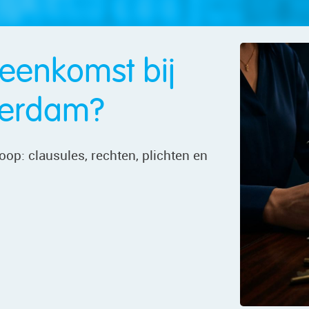
eenkomst bij
terdam?
p: clausules, rechten, plichten en