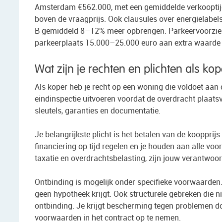
Amsterdam €562.000, met een gemiddelde verkooptij
boven de vraagprijs. Ook clausules over energielabel
B gemiddeld 8–12% meer opbrengen. Parkeervoorzien
parkeerplaats 15.000–25.000 euro aan extra waarde
Wat zijn je rechten en plichten als k
Als koper heb je recht op een woning die voldoet aa
eindinspectie uitvoeren voordat de overdracht plaatsv
sleutels, garanties en documentatie.
Je belangrijkste plicht is het betalen van de kooppri
financiering op tijd regelen en je houden aan alle vo
taxatie en overdrachtsbelasting, zijn jouw verantwoor
Ontbinding is mogelijk onder specifieke voorwaarden
geen hypotheek krijgt. Ook structurele gebreken die 
ontbinding. Je krijgt bescherming tegen problemen do
voorwaarden in het contract op te nemen.