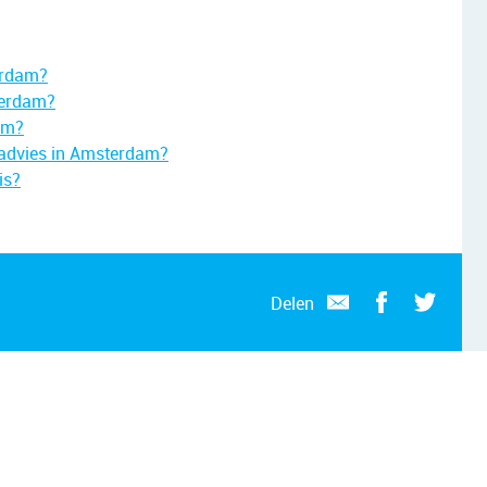
terdam?
terdam?
dam?
kadvies in Amsterdam?
is?
Delen