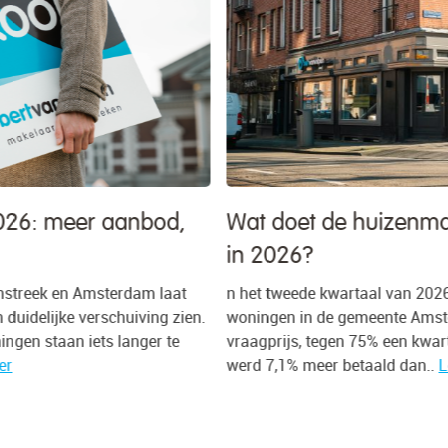
Wat doet de huizenmarkt in Amsterdam
in 2026?
n het tweede kwartaal van 2026 werd 78% van alle
.
woningen in de gemeente Amsterdam verkocht boven de
vraagprijs, tegen 75% een kwartaal eerder. Gemiddeld
werd 7,1% meer betaald dan..
Lees meer
e