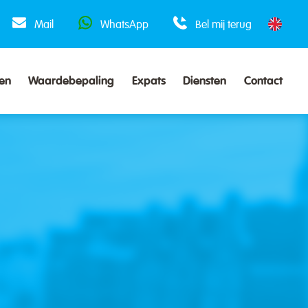
Mail
WhatsApp
Bel mij terug
en
Waardebepaling
Expats
Diensten
Contact