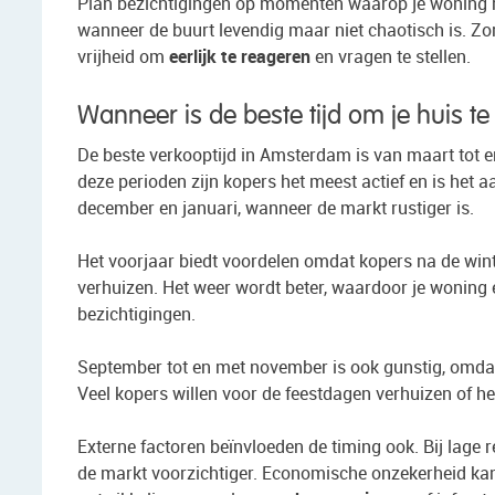
Plan bezichtigingen op momenten waarop je woning het b
wanneer de buurt levendig maar niet chaotisch is. Zorg
vrijheid om
eerlijk te reageren
en vragen te stellen.
Wanneer is de beste tijd om je huis 
De beste verkooptijd in Amsterdam is van maart tot e
deze perioden zijn kopers het meest actief en is he
december en januari, wanneer de markt rustiger is.
Het voorjaar biedt voordelen omdat kopers na de win
verhuizen. Het weer wordt beter, waardoor je woning 
bezichtigingen.
September tot en met november is ook gunstig, omd
Veel kopers willen voor de feestdagen verhuizen of he
Externe factoren beïnvloeden de timing ook. Bij lage re
de markt voorzichtiger. Economische onzekerheid ka