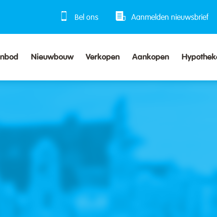
Bel ons
Aanmelden nieuwsbrief
anbod
Nieuwbouw
Verkopen
Aankopen
Hypothek