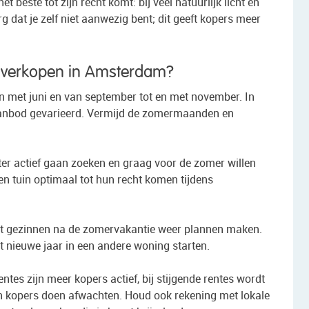
este tot zijn recht komt: bij veel natuurlijk licht en
 dat je zelf niet aanwezig bent; dit geeft kopers meer
te verkopen in Amsterdam?
n met juni en van september tot en met november. In
t aanbod gevarieerd. Vermijd de zomermaanden en
ter actief gaan zoeken en graag voor de zomer willen
en tuin optimaal tot hun recht komen tijdens
at gezinnen na de zomervakantie weer plannen maken.
t nieuwe jaar in een andere woning starten.
ntes zijn meer kopers actief, bij stijgende rentes wordt
n kopers doen afwachten. Houd ook rekening met lokale