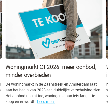
bod,
Wat doet de huizenmarkt in Amster
in 2026?
m laat
n het tweede kwartaal van 2026 werd 78% van alle
ing zien.
woningen in de gemeente Amsterdam verkocht bov
er te
vraagprijs, tegen 75% een kwartaal eerder. Gemidde
werd 7,1% meer betaald dan..
Lees meer