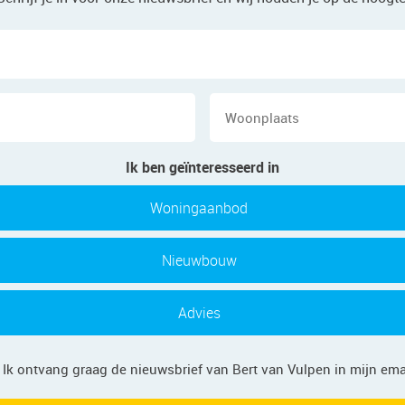
Naam
E-
Wo
mailadres
Ik ben geïnteresseerd in
Woningaanbod
Nieuwbouw
Advies
Privacy
Ik ontvang graag de nieuwsbrief van Bert van Vulpen in mijn ema