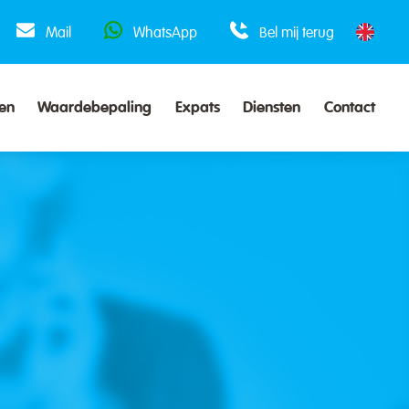
Mail
WhatsApp
Bel mij terug
en
Waardebepaling
Expats
Diensten
Contact