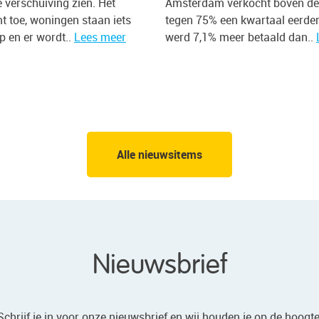
e verschuiving zien. Het
Amsterdam verkocht boven de 
 toe, woningen staan iets
tegen 75% een kwartaal eerde
p en er wordt..
Lees meer
werd 7,1% meer betaald dan..
Alle nieuwsitems
Nieuwsbrief
Schrijf je in voor onze nieuwsbrief en wij houden je op de hoogte