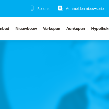
Bel ons
Aanmelden nieuwsbrief
anbod
Nieuwbouw
Verkopen
Aankopen
Hypothek