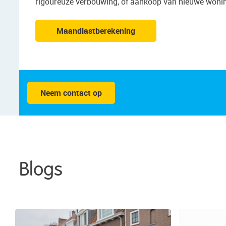
rigoureuze verbouwing, of aankoop van nieuwe woni
Maandlastberekening
Neem contact op
Blogs