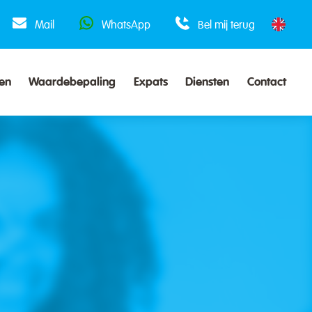
Mail
WhatsApp
Bel mij terug
en
Waardebepaling
Expats
Diensten
Contact