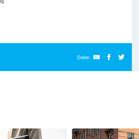
ng.
Delen