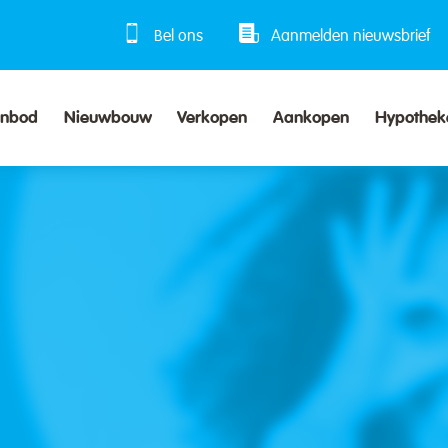
Bel ons
Aanmelden nieuwsbrief
anbod
Nieuwbouw
Verkopen
Aankopen
Hypothek