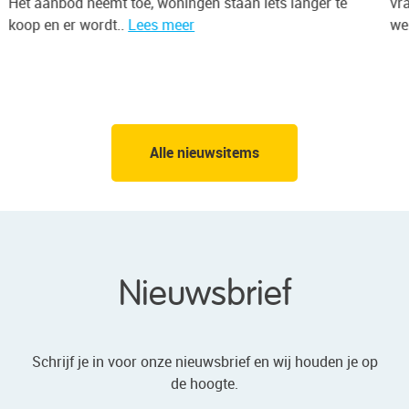
vraagprijs, tegen 75% een kwartaal eerder. Gemiddeld
werd 7,1% meer betaald dan..
Lees meer
e
Alle nieuwsitems
Nieuwsbrief
Schrijf je in voor onze nieuwsbrief en wij houden je op
de hoogte.