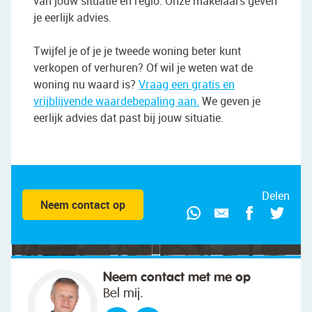
van jouw situatie en regio. Onze makelaars geven
je eerlijk advies.
Twijfel je of je je tweede woning beter kunt
verkopen of verhuren? Of wil je weten wat de
woning nu waard is?
Vraag een gratis en
vrijblijvende waardebepaling aan.
We geven je
eerlijk advies dat past bij jouw situatie.
"We wilden vooral iemand die met ons
meedacht."
Delen
Neem contact op
Neem contact met me op
Bel mij.