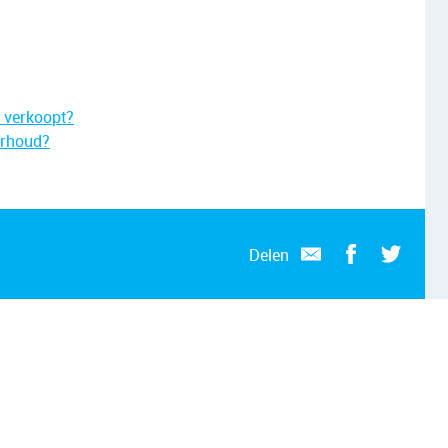
s verkoopt?
erhoud?
Delen