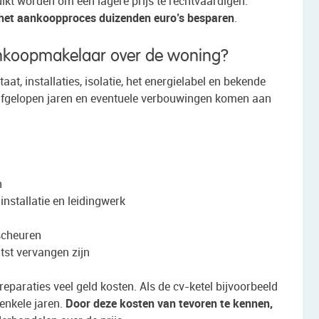
uikt worden om een lagere prijs te rechtvaardigen.
s het aankoopproces duizenden euro’s besparen
.
ankoopmakelaar over de woning?
, installaties, isolatie, het energielabel en bekende
afgelopen jaren en eventuele verbouwingen komen aan
n
installatie en leidingwerk
scheuren
tst vervangen zijn
eparaties veel geld kosten. Als de cv-ketel bijvoorbeeld
enkele jaren.
Door deze kosten van tevoren te kennen,