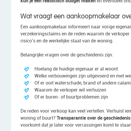
kun je een realistisch budget maken
en eventueel ond
Wat vraagt een aankoopmakelaar over
Een aankoopmakelaar informeert naar vorige eigenar
verzekeringsclaims en de reden waarom de verkoper ve
risico’s en de werkelijke staat van de woning.
Belangrijke vragen over de geschiedenis zijn:
Hoelang de huidige eigenaar er al woont
Welke verbouwingen zijn uitgevoerd en met w
Of er ooit waterschade, brand of andere calami
Waarom de verkoper wil verhuizen
Of er buren- of buurtproblemen zijn
De reden voor verkoop kan veel vertellen. Verhuist i
woning of buurt?
Transparantie over de geschiedenis
voorkomt dat je later voor verrassingen komt te staan