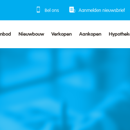
Bel ons
Aanmelden nieuwsbrief
anbod
Nieuwbouw
Verkopen
Aankopen
Hypothek