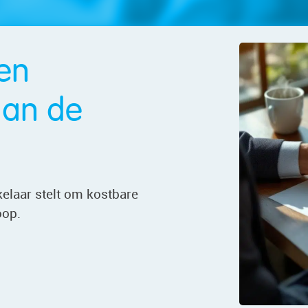
een
an de
elaar stelt om kostbare
oop.