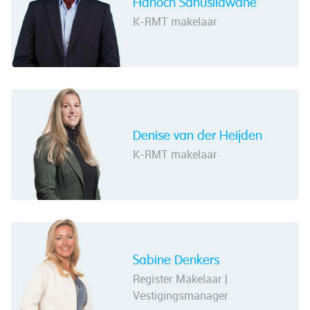
Hanoch Sahusilawane
K-RMT makelaar
Denise van der Heijden
K-RMT makelaar
Sabine Denkers
Register Makelaar |
Vestigingsmanager