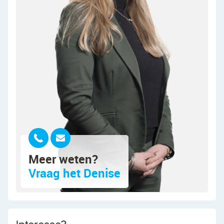
als achterzijde is de living heerlijk licht.
De keuken is gedateerd en uitgevoerd in een
rechte opstelling. Het heeft donkerblauwe
keukenkastjes en een gespikkeld werkblad. Hier
tref je momenteel de volgende apparatuur aan:
gasfornuis, vaatwasser en koelkast. Het grote
raam zorgt voor veel daglicht tijdens het koken.
De keuken geeft toegang tot de achtertuin en de
badkamer.
De badkamer is afgewerkt met bruine vloertegels
en witte wandtegels. De ruimte is uitgerust met
Meer weten?
een zwevend toilet (2024), wastafel, ligbad en
Vraag het Denise
aansluitingen voor de wasmachine en droger. De
badkamer wordt verlicht met inbouwspots.
Eerste verdieping: