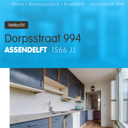
Home
»
Woningaanbod
»
Assendelft – Dorpsstraat 994
Verkocht
Dorpsstraat 994
ASSENDELFT
1566 JJ