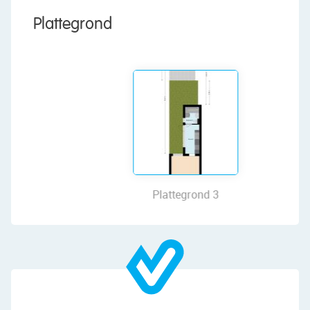
In the bathroom you will find brown floor tiles
and white wall tiles. The room is equipped with a
Plattegrond
floating toilet (2024), sink, bathtub and
connections for the washing machine and dryer.
The bathroom is lit with recessed spotlights.
First floor:
The stairs in the living room lead to the small
landing on this floor. From here you have access
to the two bedrooms. Both rooms are spacious
and need to be modernized. They have excellent
natural light.
Plattegrond 3
Garden:
The house has a deep backyard, which can still
be landscaped to your own taste. There is room
for a nice lounge area, so you can enjoy the nice
weather to the fullest. The garden has a wooden
fence, which provides a lot of privacy.