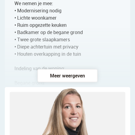
We nemen je mee:
• Modernisering nodig
• Lichte woonkamer
• Ruim opgezette keuken
• Badkamer op de begane grond
• Twee grote slaapkamers
• Diepe achtertuin met privacy
• Houten overkapping in de tuin
Indeling van de woning:
Meer weergeven
Begane grond:
Via de straat bereik je de voordeur van deze
woning. Na binnenkomst kom je vrijwel direct in
de woonkamer terecht. Hier bevindt zich de trap
naar de eerste verdieping. De woonkamer is
voorzien van een nette vloer en de wanden zijn
uitgevoerd in een rustige en een opvallende kleur.
Dankzij de brede raampartij aan zowel de voor-