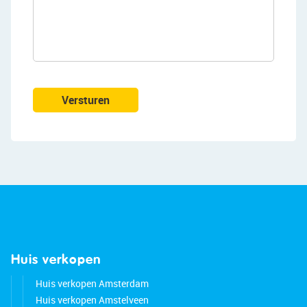
re-covered with bitumen in 2022
• New meter cupboard
• Central heating boiler from 2025
• Pleasant light
• Fiber optic internet available
• Located on a lively street
Versturen
• Many amenities nearby
• Public transportation within walking distance
• Major roads easily accessible
• Energy label: C
• Full ownership
Huis verkopen
Huis verkopen Amsterdam
Huis verkopen Amstelveen