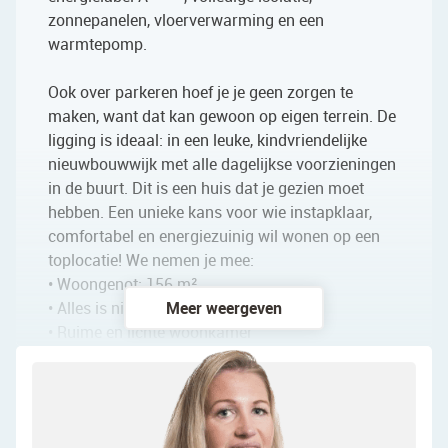
zonnepanelen, vloerverwarming en een
warmtepomp.
Ook over parkeren hoef je je geen zorgen te
maken, want dat kan gewoon op eigen terrein. De
ligging is ideaal: in een leuke, kindvriendelijke
nieuwbouwwijk met alle dagelijkse voorzieningen
in de buurt. Dit is een huis dat je gezien moet
hebben. Een unieke kans voor wie instapklaar,
comfortabel en energiezuinig wil wonen op een
toplocatie! We nemen je mee:
• Woongenot: 156 m²
• Alles is nieuw
Meer weergeven
• Ruime en lichte woonkamer
• Nieuwe keuken met moderne inbouwapparatuur
(2025)
• Vijf ruime slaapkamers
• Luxe badkamer met dubbele wastafel en