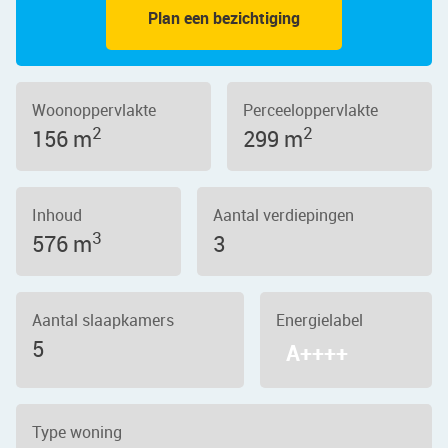
Plan een bezichtiging
Woonoppervlakte
Perceeloppervlakte
2
2
156 m
299 m
Inhoud
Aantal verdiepingen
3
576 m
3
Aantal slaapkamers
Energielabel
5
A++++
Type woning