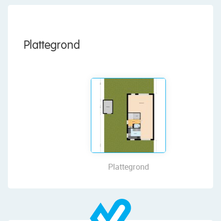
You don't have to worry about parking either, as
you can park on your own property. The location
is ideal: in a nice, child-friendly new
Plattegrond
neighborhood with all daily amenities nearby.
This is a house you must see. A unique
opportunity for those who want to live in a ready-
to-move-in, comfortable and energy-efficient
home in a prime location! Let us take you on a
tour:
• Living space: 156 m²
• Everything is new
• Spacious and bright living room
• New kitchen with modern built-in appliances
Plattegrond
(2025)
• Five spacious bedrooms
• Luxury bathroom with double sink and walk-in
shower (2025)
• Separate toilet on the first floor