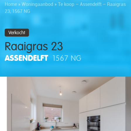
Home
»
Woningaanbod
»
Te koop – Assendelft – Raaigras
23, 1567 NG
Verkocht
Raaigras 23
ASSENDELFT
1567 NG