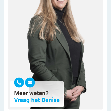
inloopdouche (2025)
• Separaat toilet op de eerste verdieping
• Fraai aangelegde, zonnige tuin aan het water
• Berging in de voortuin
Indeling van de woning:
Begane grond:
Via het tuinpad langs de oprit bereik je de
voordeur aan de zijkant van de woning. Na
binnenkomst word je verwelkomd in een netjes
afgewerkte entreehal. Vanuit hier heb je toegang
tot de meterkast, een moderne toiletruimte met
zwevend toilet en fonteintje, de trap naar boven,
een bergkast en de woonkamer.
Meer weten?
De ruime woonkamer is voorzien van een fraaie
Vraag het Denise
vloer en modern afgewerkte wanden. Dankzij de
aanwezigheid van meerdere grote ramen valt er