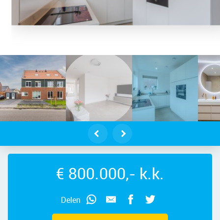
ndelft – Raaigras 23, 1567 NG – Fot
€ 800.000,- k.k.
Delen