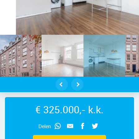
erdam – Polanenstraat 56E, 1013 VZ
€ 325.000,- k.k.
Delen