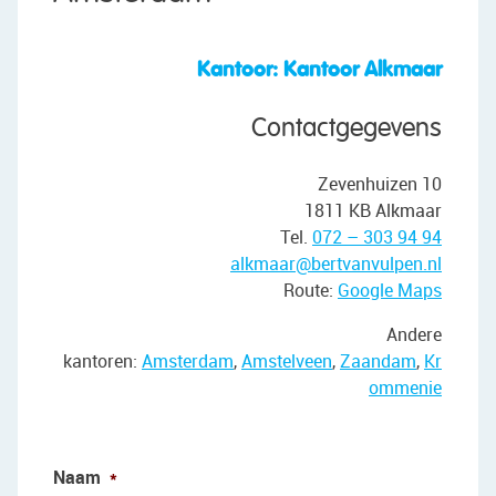
• Can be modernized to your own taste
• Beautiful light
• Central location in relation to amenities
Kantoor: Kantoor Alkmaar
• City center within cycling distance
• Major roads nearby
Contactgegevens
• Project notary Spier & Hazenberg
Zevenhuizen 10
1811 KB Alkmaar
Tel.
072 – 303 94 94
alkmaar@bertvanvulpen.nl
Route:
Google Maps
Andere
kantoren:
Amsterdam
,
Amstelveen
,
Zaandam
,
Kr
ommenie
Naam
*