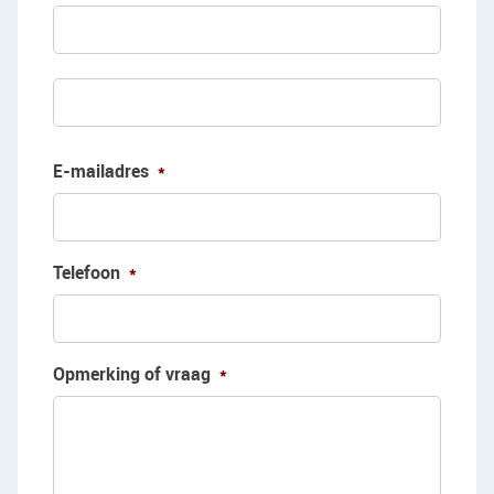
Voorn
Achte
E-mailadres
*
Telefoon
*
Opmerking of vraag
*