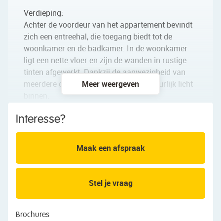
Verdieping:
Achter de voordeur van het appartement bevindt
zich een entreehal, die toegang biedt tot de
woonkamer en de badkamer. In de woonkamer
ligt een nette vloer en zijn de wanden in rustige
tinten afgewerkt. Dankzij de aanwezigheid van
meerdere grote ramen valt er veel natuurlijk licht
Meer weergeven
binnen.
Interesse?
De open keuken is verouderd en uitgevoerd in een
rechte opstelling. Het geheel bestaat uit witte
keukenkastjes en een donker werkblad. Er is geen
Maak een afspraak
inbouwapparatuur aanwezig. De wasmachine-
aansluiting bevindt zich in de keuken.
Stel je vraag
De badkamer is gedateerd en toe aan
vernieuwing. Deze ruimte is momenteel uitgerust
met een staand toilet, wastafel, designradiator en
Brochures