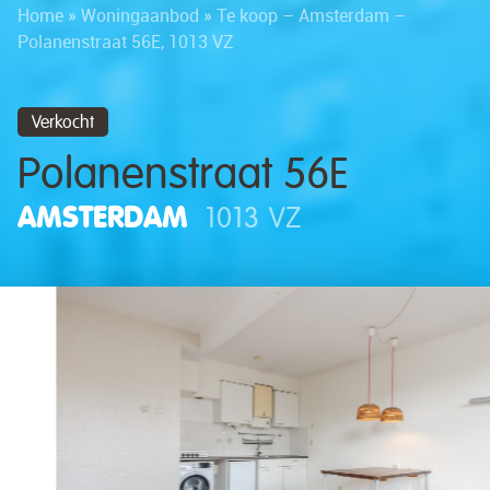
Home
»
Woningaanbod
»
Te koop – Amsterdam –
Polanenstraat 56E, 1013 VZ
Verkocht
Polanenstraat 56E
AMSTERDAM
1013 VZ