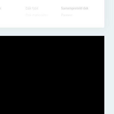
e
Samengesteld dak
Dak type
Pannen
Dak materialen
s three
a spacious
 and
his is