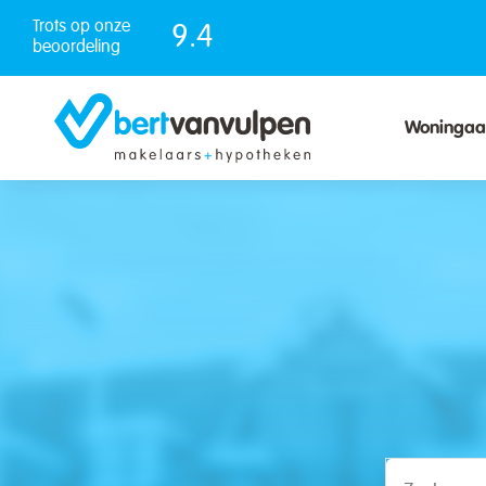
Skip
Trots op onze
9.4
to
beoordeling
content
Woninga