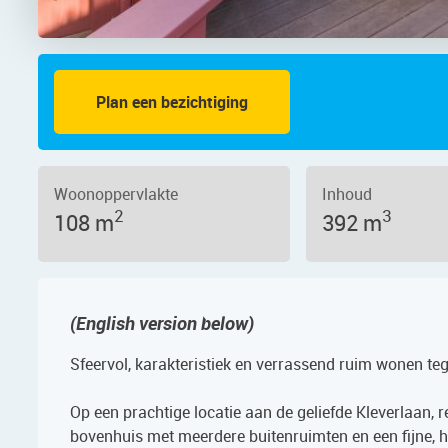
Plan een bezichtiging
 64RD, 2023 JJ – Foto 15
Woonoppervlakte
Inhoud
2
3
108 m
392 m
(English version below)
Sfeervol, karakteristiek en verrassend ruim wonen t
Op een prachtige locatie aan de geliefde Kleverlaan, r
bovenhuis met meerdere buitenruimten en een fijne, hu