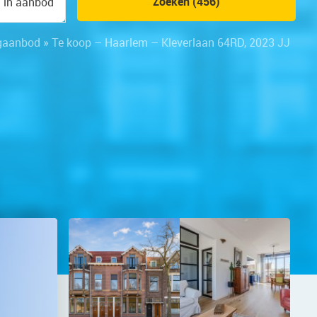
Zoeken (456)
n in aanbod
gaanbod
»
Te koop – Haarlem – Kleverlaan 64RD, 2023 JJ