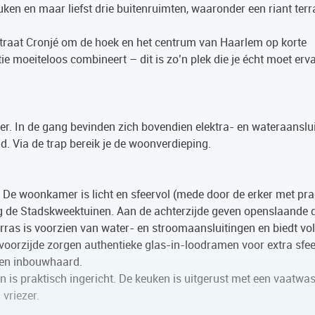
en en maar liefst drie buitenruimten, waaronder een riant terr
lstraat Cronjé om de hoek en het centrum van Haarlem op korte
ie moeiteloos combineert – dit is zo’n plek die je écht moet erv
r. In de gang bevinden zich bovendien elektra- en wateraanslui
. Via de trap bereik je de woonverdieping.
 De woonkamer is licht en sfeervol (mede door de erker met pra
hting de Stadskweektuinen. Aan de achterzijde geven openslaande
terras is voorzien van water- en stroomaansluitingen en biedt vo
 voorzijde zorgen authentieke glas-in-loodramen voor extra sfee
een inbouwhaard.
 is praktisch ingericht. De keuken is uitgerust met een vaatwas
vriezer.