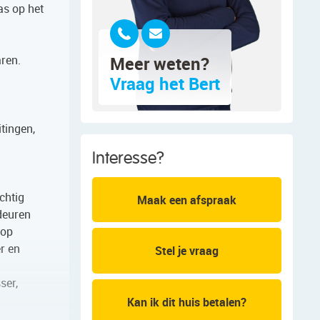
as op het
aren.
Meer weten?
Vraag het Bert
tingen,
Interesse?
chtig
Maak een afspraak
 deuren
lop
r en
Stel je vraag
ser,
Kan ik dit huis betalen?