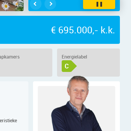
❚❚
€ 695.000,- k.k.
aapkamers
Energielabel
C
eristieke