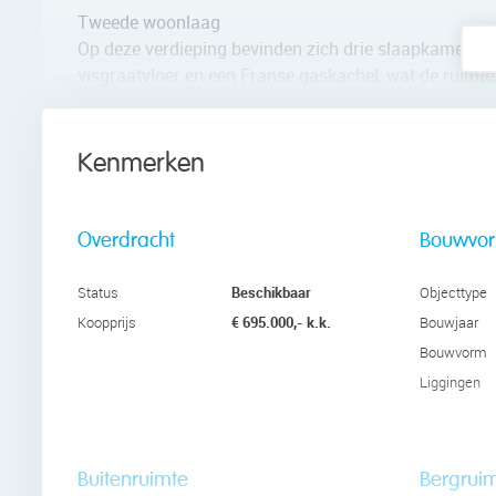
Tweede woonlaag
Op deze verdieping bevinden zich drie slaapkamers.
visgraatvloer en een Franse gaskachel, wat de ruimte 
Aan de achterzijde ligt een ruime slaapkamer met toe
is ingericht met drie vaste kasten met schuifdeuren en
Op de overloop bevinden zich extra opbergkasten, ide
Kenmerken
De badkamer is praktisch en compleet, met douche, w
Daarnaast is er op deze verdieping een separaat twee
Overdracht
Bouwvo
Pluspunten & feiten op een rij
• Sfeervol en karakteristiek bovenhuis
Beschikbaar
Status
Objecttype
• Drie volwaardige slaapkamers
€ 695.000,- k.k.
Koopprijs
Bouwjaar
• Op de eerste woonlaag een riant terras op het zui
Bouwvorm
• Op de tweede woonlaag aan beide zijden een balkon
Liggingen
• Gelegen recht tegenover de Stadskweektuinen
• Op loopafstand van winkelstraat Cronjé
• Energiezuinig met energielabel C
• Complete keuken met inbouwapparatuur
Buitenruimte
Bergrui