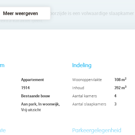
 De slaapkamer aan de voorzijde is een volwaardige slaapkamer
Meer weergeven
extra karakter geeft.
gang tot een groot balkon. Daarnaast is er een derde slaapkam
 wordt nu gebruikt als inloopkast, maar is duidelijk meer dan da
aal voor linnengoed of seizoensspullen.
astafel en opstelplaats voor wasmachine en droger.
de toilet aanwezig.
rm
Indeling
2
Appartement
108 m
Woonoppervlakte
3
1914
392 m
Inhoud
dwesten, grenzend aan de woonkamer
Bestaande bouw
4
Aantal kamers
Aan park, In woonwijk,
3
Aantal slaapkamers
Vrij uitzicht
mte
Parkeergelegenheid