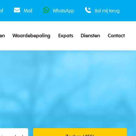
ef
Mail
WhatsApp
Bel mij terug
en
Waardebepaling
Expats
Diensten
Contact