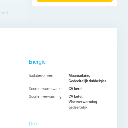
 met
er; deze
t.
Energie
Muurisolatie,
Isolatievormen
Gedeeltelijk dubbelglas
CV ketel
Soorten warm water
CV ketel,
Soorten verwarming
Vloerverwarming
gedeeltelijk
Dak