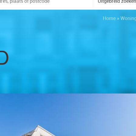
Uitgebreid zoeke
Home
»
Wonin
D