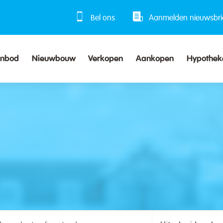
Bel ons
Aanmelden nieuwsbri
anbod
Nieuwbouw
Verkopen
Aankopen
Hypothek