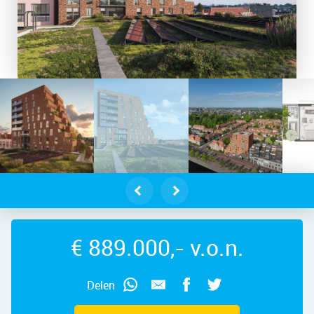
arndamseweg 72A 3 – Foto 2
€ 889.000,- v.o.n.
Delen