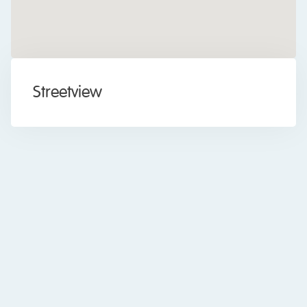
Dak
Plat dak
Dak type
Overig
Streetview
Ja
Permanente bewoning
Uitstekend
Waardering
Uitstekend
Waardering
Voorzieningen
Mechanische ventilatie, Lift,
Voorzieningen
Schuifpui