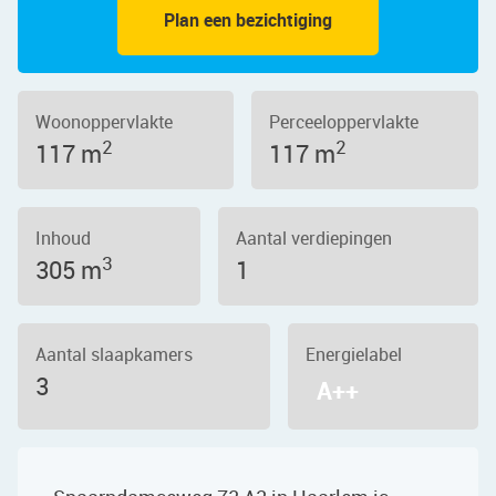
Plan een bezichtiging
Woonoppervlakte
Perceeloppervlakte
2
2
117 m
117 m
Inhoud
Aantal verdiepingen
3
305 m
1
Aantal slaapkamers
Energielabel
3
A++