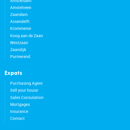
Amsterdam
conditioning
Amstelveen
• Private parking space and storage room in the
Zaandam
complex. More parking spots available optionally
Assendelft
• Center within cycling distance
Krommenie
• Close to major roads
Koog aan de Zaan
• Energy label A
Westzaan
• Active owners association: service costs € 517,-
Zaandijk
p.m. incl. parking spot and storage space
Purmerend
• Full ownership
Expats
Purchasing Agent
Sell your house
Sales Consulation
Mortgages
Insurance
Contact