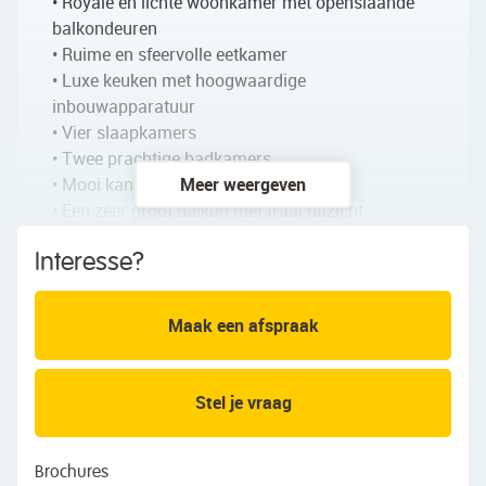
• Royale en lichte woonkamer met openslaande
balkondeuren
• Ruime en sfeervolle eetkamer
• Luxe keuken met hoogwaardige
inbouwapparatuur
• Vier slaapkamers
• Twee prachtige badkamers
• Mooi kantoor
Meer weergeven
• Een zeer groot balkon met fraai uitzicht
• Gezellige loggia
Interesse?
• Inclusief een eigen parkeerplaats, extra
parkeerplaatsen optioneel beschikbaar
Maak een afspraak
Indeling van het appartement:
Begane grond:
Stel je vraag
Gezamenlijke entree met brievenbussen, lift en
toegang tot de bergingen.
Brochures