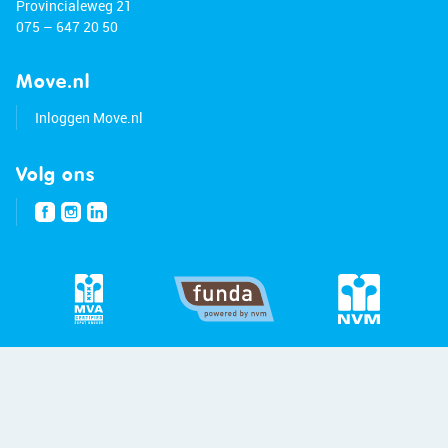
Provincialeweg 21
075 – 647 20 50
Move.nl
Inloggen Move.nl
Volg ons
© 2026 - Bert van Vulpen
Privacybeleid
Disclaimer
Site:
Blitskikker