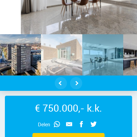
dam – Bermuda 110, 1505 XC – Fot
€ 750.000,- k.k.
Delen