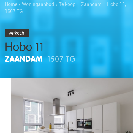
Home
»
Woningaanbod
»
Te koop – Zaandam – Hobo 11,
1507 TG
Verkocht
Hobo 11
ZAANDAM
1507 TG