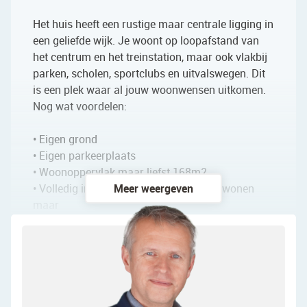
Het huis heeft een rustige maar centrale ligging in
een geliefde wijk. Je woont op loopafstand van
het centrum en het treinstation, maar ook vlakbij
parken, scholen, sportclubs en uitvalswegen. Dit
is een plek waar al jouw woonwensen uitkomen.
Nog wat voordelen:
• Eigen grond
• Eigen parkeerplaats
• Woonoppervlak maar liefst 168m2
• Volledig instap klaar, meubels erin en wonen
Meer weergeven
maar
• Twee luxe badkamers
• Vloerverwarming in de gehele woning
Indeling van de woning:
Begane grond: