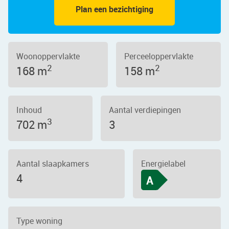
Plan een bezichtiging
Woonoppervlakte
Perceeloppervlakte
2
2
168 m
158 m
Inhoud
Aantal verdiepingen
3
702 m
3
Aantal slaapkamers
Energielabel
4
A
Type woning