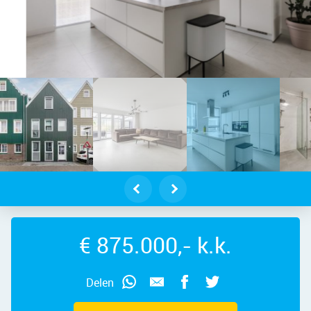
dam – Hobo 11, 1507 TG – Foto
€ 875.000,- k.k.
Delen