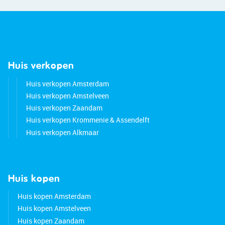
• Fibre-optic internet available
• Monthly service charges: €229,85 + € 33.30 for
the parking
• Located in a modern and popular residential
area
Huis verkopen
• City centre and train station within walking
distance
Huis verkopen Amsterdam
• Easy access to major roads
Huis verkopen Amstelveen
• Energy label A
Huis verkopen Zaandam
• Freehold property
Huis verkopen Krommenie & Assendelft
Huis verkopen Alkmaar
Huis kopen
Huis kopen Amsterdam
Huis kopen Amstelveen
Huis kopen Zaandam