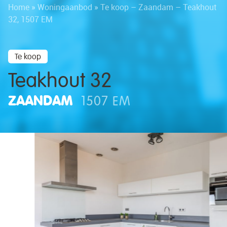
Home
»
Woningaanbod
»
Te koop – Zaandam – Teakhout
32, 1507 EM
Te koop
Teakhout 32
ZAANDAM
1507 EM