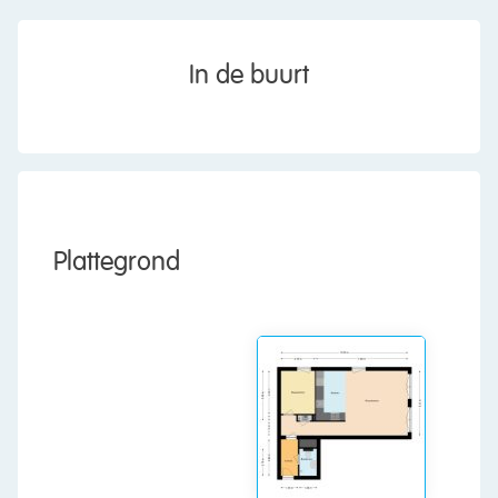
• Wonderful natural light and open views
Layout of the apartment
In de buurt
Ground floor:
Well-kept central entrance with mailboxes and
access to the communal hall with elevators.
Seventh floor:
The apartment is located on the seventh floor of a
Plattegrond
modern apartment complex. Upon entering, you
are welcomed into the hallway, which provides
access to the bathroom and living room.
The stylish flooring in the hallway continues
seamlessly into the living room, creating a calm
and modern feel. The spacious living area offers
plenty of room for both a comfortable seating
area and a cosy dining space. Large windows