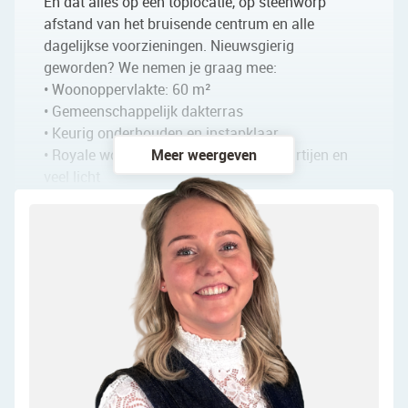
En dat alles op een toplocatie, op steenworp
afstand van het bruisende centrum en alle
dagelijkse voorzieningen. Nieuwsgierig
geworden? We nemen je graag mee:
• Woonoppervlakte: 60 m²
• Gemeenschappelijk dakterras
• Keurig onderhouden en instapklaar
• Royale woonkamer met grote raampartijen en
Meer weergeven
veel licht
• Moderne open keuken met diverse
inbouwapparatuur
• Volwaardige slaapkamer met grote raampartij
• Nette badkamer met toilet, wastafel en
inloopdouche
• Fantastische lichtinval en vrij uitzicht
Indeling van het appartement
Begane grond: