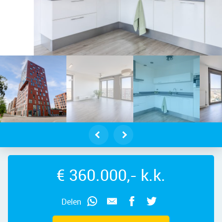
dam – Teakhout 32, 1507 EM – Foto
€ 360.000,- k.k.
Delen