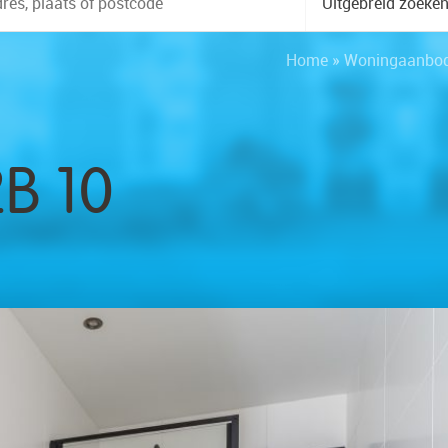
Uitgebreid zoeke
Home
»
Woningaanbo
B 10