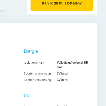
Kan ik dit huis betalen?
n zijn
icht
uken is
, oven en
Energie
aaie
n
Volledig geïsoleerd, HR
Isolatievormen
glas
st de
CV ketel
Soorten warm water
CV ketel
Soorten verwarming
Dak