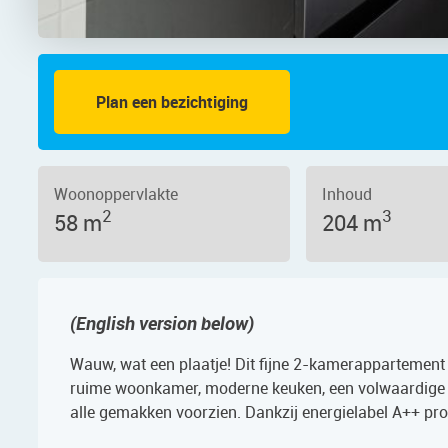
Plan een bezichtiging
ebuurt 2B 10, 1521 DC – Foto 2
Woonoppervlakte
Inhoud
2
3
58 m
204 m
(English version below)
Wauw, wat een plaatje! Dit fijne 2-kamerappartement i
ruime woonkamer, moderne keuken, een volwaardige 
alle gemakken voorzien. Dankzij energielabel A++ pro