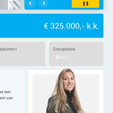
❚❚
€ 325.000,- k.k.
aapkamers
Energielabel
A++
et een
ent van