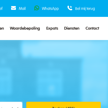
ef
Mail
WhatsApp
Bel mij terug
en
Waardebepaling
Expats
Diensten
Contact