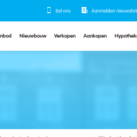
Bel ons
Aanmelden nieuwsbri
anbod
Nieuwbouw
Verkopen
Aankopen
Hypothek