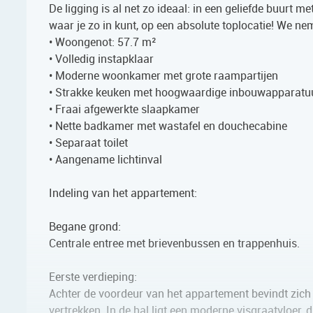
De ligging is al net zo ideaal: in een geliefde buurt 
waar je zo in kunt, op een absolute toplocatie! We ne
• Woongenot: 57.7 m²
• Volledig instapklaar
• Moderne woonkamer met grote raampartijen
• Strakke keuken met hoogwaardige inbouwapparatu
• Fraai afgewerkte slaapkamer
• Nette badkamer met wastafel en douchecabine
• Separaat toilet
• Aangename lichtinval
Indeling van het appartement:
Begane grond:
Centrale entree met brievenbussen en trappenhuis.
Eerste verdieping:
Achter de voordeur van het appartement bevindt zich 
vertrekken. In de hal ligt een moderne visgraatvloer