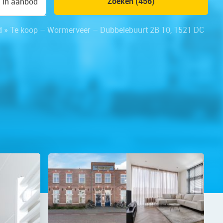
Zoeken (456)
n in aanbod
d
»
Te koop – Wormerveer – Dubbelebuurt 2B 10, 1521 DC