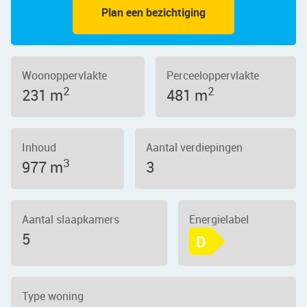
Plan een bezichtiging
Woonoppervlakte
Perceeloppervlakte
2
2
231 m
481 m
Inhoud
Aantal verdiepingen
3
977 m
3
Aantal slaapkamers
Energielabel
5
D
Type woning