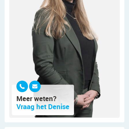
Indeling van de woning:
Begane grond:
Na binnenkomst word je verwelkomd in een
sfeervolle entreehal, die via karakteristieke glas-
in-looddeuren toegang biedt tot de tweede hal. De
hallen zijn voorzien van een fraaie witte
tegelvloer, die doorloopt tot in de keuken. Vanuit
de tweede hal bereik je de trap naar de eerste
verdieping, bergkasten, een toiletruimte met
staand toilet en fonteintje, de eetkamer,
woonkamer en gesloten keuken.
Meer weten?
In de woon- en eetkamer ligt een visgraatvloer en
Vraag het Denise
zijn de wanden keurig afgewerkt. Daarnaast zijn
er authentieke elementen behouden gebleven,
waaronder glas-in-loodramen,