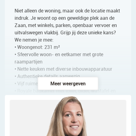
Niet alleen de woning, maar ook de locatie maakt
indruk. Je woont op een geweldige plek aan de
Zaan, met winkels, parken, openbaar vervoer en
uitvalswegen vlakbij. Grijp jij deze unieke kans?
We nemen je mee:
• Woongenot: 231 m²
• Sfeervolle woon- en eetkamer met grote
raampartijen
• Nette keuken met diverse inbouwapparatuur
• Authentieke details aanwezig
• Vijf ruime slaapkamers
Meer weergeven
• Royale badkamer met toilet, bidet, wastafel en
ligbad
• Grote en sfeervolle achtertuin op het zuidwesten
• Gehuurde ligplaats direct voor de deur aan de
Zaan
• Parkeerplaats aanwezig aan de achterzijde van
het perceel