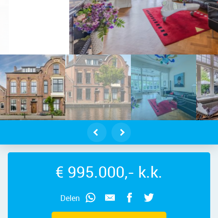
erveer – Zuideinde 11, 1521 DA – F
€ 995.000,- k.k.
Delen