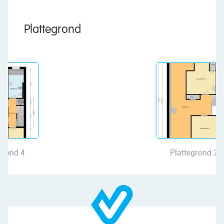
payable by buyer)
We are pleased to offer this charming house with
Plattegrond
a large southwest-facing backyard in a beautiful
location on the Zaan! This home offers a
combination of space, peace and comfort.
Features include a cozy living and dining room, a
separate kitchen, five bedrooms and well-
maintained sanitary facilities. Various authentic
details have been preserved, adding extra charm
and character. The absolute highlight is the
fantastic backyard: a wonderful place to enjoy the
outdoors!
Plattegrond 2
Not only the home itself, but also the location
makes a lasting impression. You will live in a
fantastic spot along the Zaan River, with shops,
parks, public transportation and major roads
nearby. Will you seize this unique opportunity?