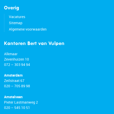
• Major roads easily accessible
Overig
• Energy label: D
• Full ownership
Vacatures
• Asking price: Offers starting at €995,000 (costs
Sitemap
payable by buyer)
Algemene voorwaarden
Kantoren Bert van Vulpen
Alkmaar
Zevenhuizen 10
072 – 303 94 94
Amsterdam
Zeilstraat 67
020 – 705 89 98
Amstelveen
Pieter Lastmanweg 2
020 – 545 10 51