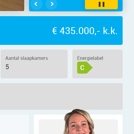
❚❚
€ 435.000,- k.k.
Aantal slaapkamers
Energielabel
5
C