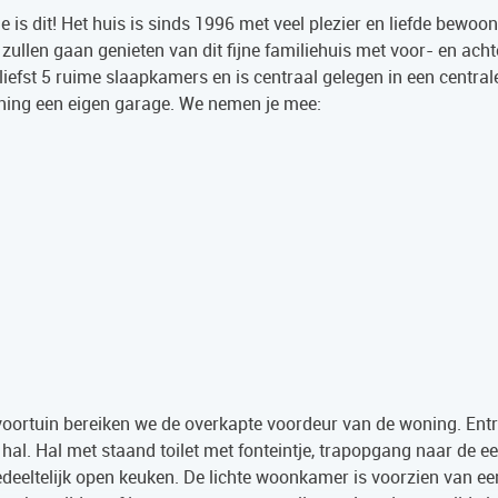
is dit! Het huis is sinds 1996 met veel plezier en liefde bewoo
 zullen gaan genieten van dit fijne familiehuis met voor- en acht
 liefst 5 ruime slaapkamers en is centraal gelegen in een central
oning een eigen garage. We nemen je mee:
e voortuin bereiken we de overkapte voordeur van de woning. Ent
al. Hal met staand toilet met fonteintje, trapopgang naar de ee
eeltelijk open keuken. De lichte woonkamer is voorzien van e