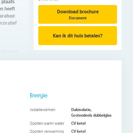
s plaats
en heeft
Download brochure
aratuur.
Document
ecoratief
Kan ik dit huis betalen?
 badkamer
grote,
n een
rzien van
Energie
oor het
Dakisolatie,
Isolatievormen
Grotendeels dubbelglas
CV ketel
Soorten warm water
chutte
CV ketel
Soorten verwarming