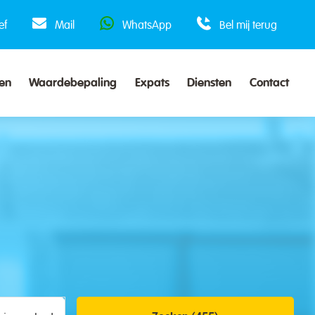
ef
Mail
WhatsApp
Bel mij terug
en
Waardebepaling
Expats
Diensten
Contact