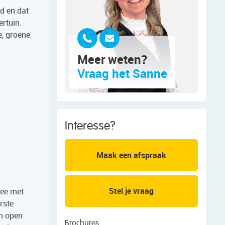
nd en dat
ertuin.
e, groene
Meer weten?
Vraag het Sanne
Interesse?
Maak een afspraak
Stel je vraag
ree met
rste
en open
Brochures