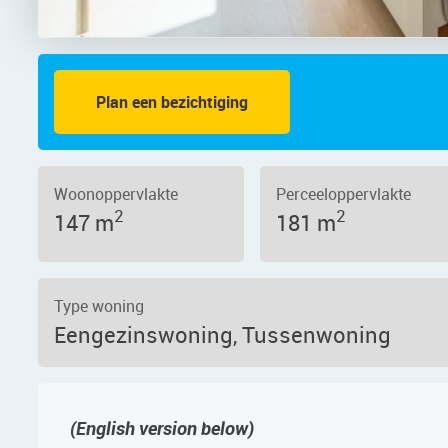
Plan een bezichtiging
o 3
Woonoppervlakte
Perceeloppervlakte
2
2
147 m
181 m
Type woning
Eengezinswoning, Tussenwoning
(English version below)