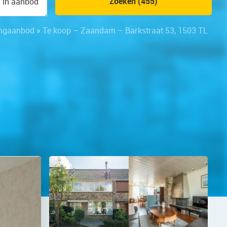
Zoeken (455)
n in aanbod
ngaanbod
»
Te koop – Zaandam – Barkstraat 53, 1503 TL