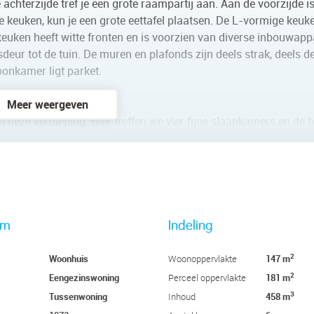
 achterzijde tref je een grote raampartij aan. Aan de voorzijde i
e keuken, kun je een grote eettafel plaatsen. De L-vormige keuk
euken heeft witte fronten en is voorzien van diverse inbouwapp
deur tot de tuin. De muren en plafonds zijn deels strak, deels d
onkamer ligt parket.
Meer weergeven
n deze verdieping. Hier treffen we vier fijne slaapkamers en de
twee aan de voorzijde van de woning. Alle slaapkamers hebben 
mer ligt centraal op de verdieping. De badkamer is voorzien va
toilet, een designradiator en een douchecabine.
er is slaapkamer nummer vijf te vinden. Deze slaapkamer is voo
rm
Indeling
binnen via een Velux dakraam. Je treft hier de aansluitingen v
fgesloten bergruimte te vinden.
2
Woonhuis
147 m
Woonoppervlakte
2
Eengezinswoning
181 m
Perceel oppervlakte
3
Tussenwoning
458 m
Inhoud
 met stenen berging met elektra en een fietsoverkapping. De bes