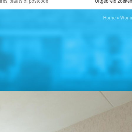
Uitgebreid zoeke
Home
»
Woni