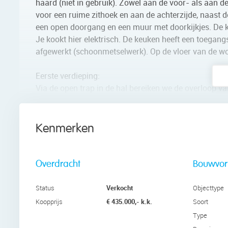
haard (niet in gebruik). Zowel aan de voor- als aan de
voor een ruime zithoek en aan de achterzijde, naast d
een open doorgang en een muur met doorkijkjes. De k
Je kookt hier elektrisch. De keuken heeft een toegangs
afgewerkt (schoonmetselwerk). Op de vloer van de wo
Eerste verdieping:
Via de open trap in de hal bereiken we de overloop va
aan. Twee slaapkamers liggen aan de achterzijde en 
brede raampartijen en een mooie lichtinval. De badka
badmeubel met wastafel en spiegelkast, een zwevend 
Kenmerken
Tweede verdieping:
De vaste open trap brengt ons op deze verdieping. Hi
Overdracht
Bouwvo
een Velux dakraam. Ook op de overloop komt daglicht 
witgoed en de cv-installatie aan. Verder is hier nog a
Verkocht
Status
Objecttype
€ 435.000,- k.k.
Koopprijs
Soort
Tuin:
Type
De woning heeft een voortuin en een diepe achtertuin