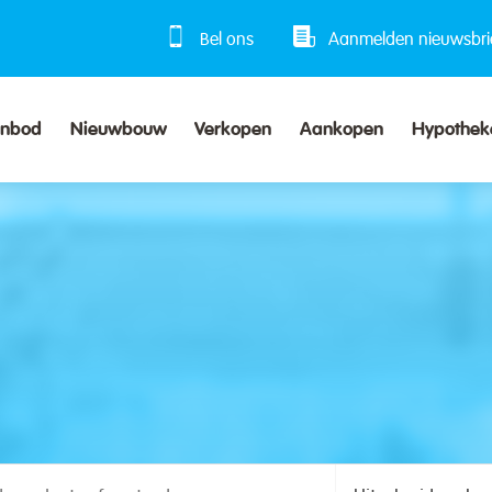
Bel ons
Aanmelden nieuwsbri
anbod
Nieuwbouw
Verkopen
Aankopen
Hypothek