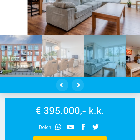
kstraat 10 – Foto
€ 395.000,- k.k.
Delen