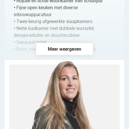
• Royale en lichte woonkamer met schuifpui
• Fijne open keuken met diverse
inbouwapparatuur
• Twee keurig afgewerkte slaapkamers
• Nette badkamer met dubbele wastafel,
designradiator en douchecabine
• Separaat toilet
• Ruim, overdekt balkon met veel privacy
Meer weergeven
Indeling van het appartement:
Begane grond:
Gesloten entree met bel en intercom.
Gemeenschappelijke hal met lift en trappenhuis.
Verdieping:
Na binnenkomst in het appartement word je
verwelkomd door een langwerpige entreehal die
toegang biedt tot meerdere vertrekken. De
woonkamer vormt het hart van het appartement.