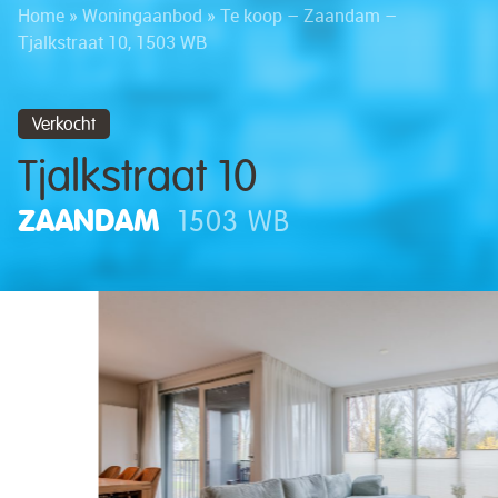
Home
»
Woningaanbod
»
Te koop – Zaandam –
Tjalkstraat 10, 1503 WB
Verkocht
Tjalkstraat 10
ZAANDAM
1503 WB