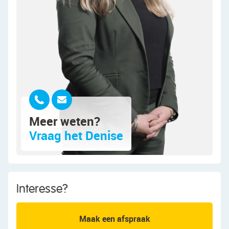
Deze kamer is afgewerkt met een nette vloer en
strakke wanden. Dankzij de grote raampartijen en
schuifpui naar het balkon voelt de woonkamer
heerlijk licht en ruimtelijk aan.
De open keuken is uitgevoerd in een
hoekopstelling en heeft een strak design met witte
keukenkastjes en een donker werkblad. Hier tref
je de volgende apparatuur aan: vaatwasser,
gasfornuis, afzuigkap en combioven/magnetron.
Meer weten?
Vraag het Denise
Via de schuifpui stap je zo het balkon op. Dit
overdekte balkon is netjes aangelegd en biedt
genoeg ruimte voor een gezellig zitje. Hier geniet
je in alle rust van het lekkere weer!
Interesse?
Het appartement beschikt over twee volwaardige
slaapkamers. Beide kamers zijn keurig afgewerkt
Maak een afspraak
en genieten van een prettige lichtinval. De ruime