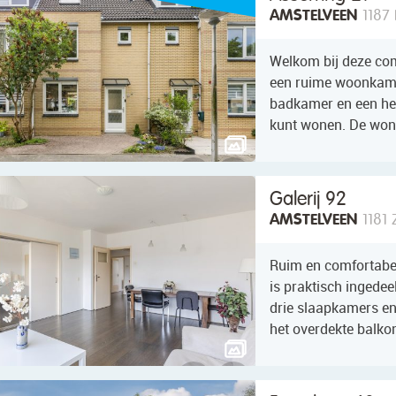
AMSTELVEEN
1187 
Welkom bij deze com
een ruime woonkamer
badkamer en een heer
kunt wonen. De woni
Galerij 92
AMSTELVEEN
1181 
Ruim en comfortabe
is praktisch ingedee
drie slaapkamers en 
het overdekte balkon,