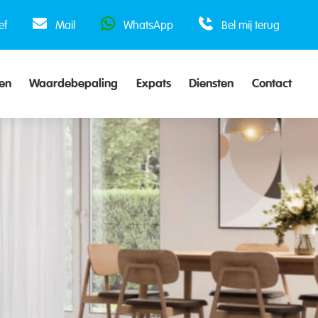
ef
Mail
WhatsApp
Bel mij terug
en
Waardebepaling
Expats
Diensten
Contact