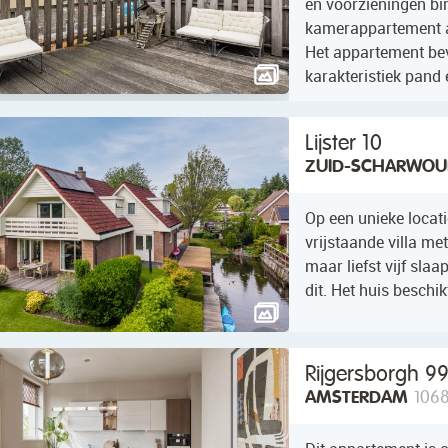
en voorzieningen bin
kamerappartement a
Het appartement bev
karakteristiek pand 
Lijster 10
ZUID-SCHARWOU
Op een unieke locati
vrijstaande villa me
maar liefst vijf sl
dit. Het huis beschik
Rijgersborgh 9
AMSTERDAM
1068