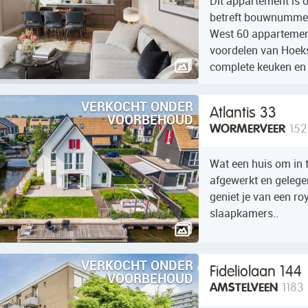
Dit appartement is 
betreft bouwnumme
West 60 appartement
voordelen van Hoeks
complete keuken en
VERKOCHT ONDER
Atlantis 33
VOORBEHOUD
WORMERVEER
152
Wat een huis om in t
afgewerkt en gelege
geniet je van een r
slaapkamers..
VERKOCHT ONDER
Fideliolaan 144
VOORBEHOUD
AMSTELVEEN
1183