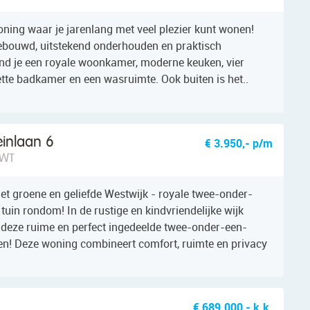
oning waar je jarenlang met veel plezier kunt wonen!
ebouwd, uitstekend onderhouden en praktisch
ind je een royale woonkamer, moderne keuken, vier
tte badkamer en een wasruimte. Ook buiten is het..
einlaan 6
€ 3.950,- p/m
 WT
het groene en geliefde Westwijk - royale twee-onder-
uin rondom! In de rustige en kindvriendelijke wijk
deze ruime en perfect ingedeelde twee-onder-een-
n! Deze woning combineert comfort, ruimte en privacy
€ 689.000,- k.k.