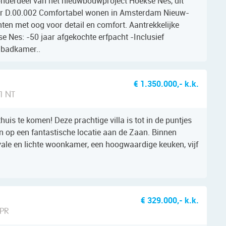
onderdeel van het nieuwbouwproject Hoekse Nes, dit
r D.00.002 Comfortabel wonen in Amsterdam Nieuw-
en met oog voor detail en comfort. Aantrekkelijke
e Nes: -50 jaar afgekochte erfpacht -Inclusief
 badkamer..
€ 1.350.000,- k.k.
1 NT
huis te komen! Deze prachtige villa is tot in de puntjes
n op een fantastische locatie aan de Zaan. Binnen
oyale en lichte woonkamer, een hoogwaardige keuken, vijf
€ 329.000,- k.k.
 PR