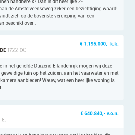
nen handbereik? Dan is dit heerlijke 2-
an de Amstelveenseweg zeker een bezichtiging waard!
indt zich op de bovenste verdieping van een
en beschikt over..
€ 1.195.000,- k.k.
DE
1722 DC
e in het geliefde Duizend Eilandenrijk mogen wij deze
t geweldige tuin op het zuiden, aan het vaarwater en met
aapkamers aanbieden! Wauw, wat een heerlijke woning is
t..
9
€ 640.840,- v.o.n.
 EJ