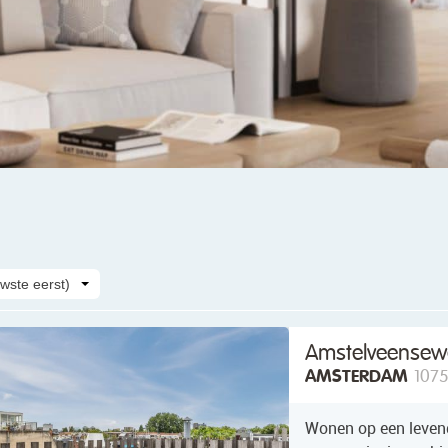
wste eerst)
Amstelveensew
AMSTERDAM
107
Wonen op een leve