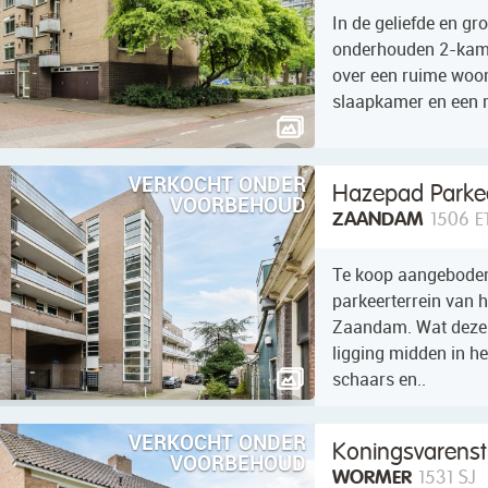
In de geliefde en g
onderhouden 2-kame
over een ruime woon
slaapkamer en een 
VERKOCHT ONDER
Hazepad Parke
VOORBEHOUD
ZAANDAM
1506 E
Te koop aangeboden:
parkeerterrein van
Zaandam. Wat deze p
ligging midden in h
schaars en..
VERKOCHT ONDER
Koningsvarenst
VOORBEHOUD
WORMER
1531 SJ