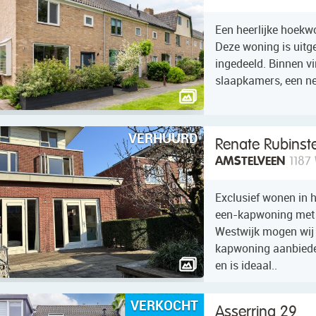
Een heerlijke hoekw
Deze woning is uitg
ingedeeld. Binnen v
slaapkamers, een ne
VERHUURD
Renate Rubinst
AMSTELVEEN
1187
Exclusief wonen in 
een-kapwoning met t
Westwijk mogen wij 
kapwoning aanbiede
en is ideaal..
VERKOCHT
Asserring 29