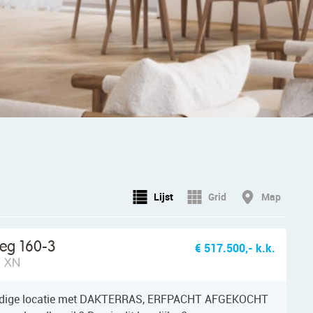
Lijst
Grid
Map
eg 160-3
€ 517.500,- k.k.
5 XN
ndige locatie met DAKTERRAS, ERFPACHT AFGEKOCHT