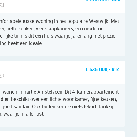
RJ
fortabele tussenwoning in het populaire Westwijk! Met
, nette keuken, vier slaapkamers, een moderne
lijke tuin is dit een huis waar je jarenlang met plezier
ng heeft een ideale..
€ 535.000,- k.k.
ZR
l wonen in hartje Amstelveen! Dit 4-kamerappartement
ld en beschikt over een lichte woonkamer, fijne keuken,
goed sanitair. Ook buiten kom je niets tekort dankzij
 waar je in alle rust..