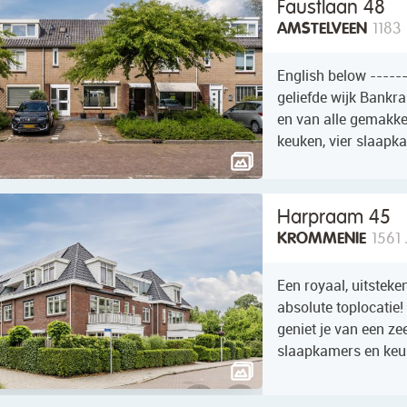
Faustlaan 48
AMSTELVEEN
1183
English below -----
geliefde wijk Bankra
en van alle gemakke
keuken, vier slaapk
Harpraam 45
KROMMENIE
1561 
Een royaal, uitstek
absolute toplocatie!
geniet je van een z
slaapkamers en keuri