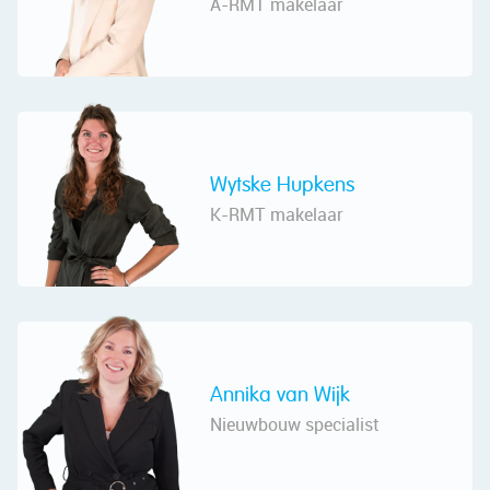
A-RMT makelaar
Wytske Hupkens
K-RMT makelaar
Annika van Wijk
Nieuwbouw specialist