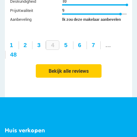
Deskundigheid
10
PrijsKwaliteit
9
Aanbeveling
Ik zou deze makelaar aanbevelen
1
2
3
4
5
6
7
…
48
Bekijk alle reviews
Huis verkopen