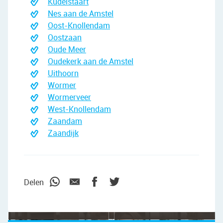
Kudelstaart
Nes aan de Amstel
Oost-Knollendam
Oostzaan
Oude Meer
Oudekerk aan de Amstel
Uithoorn
Wormer
Wormerveer
West-Knollendam
Zaandam
Zaandijk
"We wilden vooral iemand die met ons
meedacht."
Delen