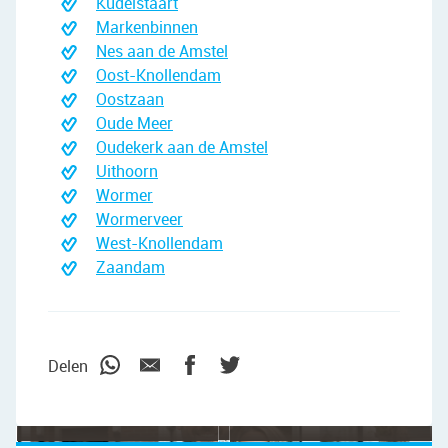
Kudelstaart
Markenbinnen
Nes aan de Amstel
Oost-Knollendam
Oostzaan
Oude Meer
Oudekerk aan de Amstel
Uithoorn
Wormer
Wormerveer
West-Knollendam
Zaandam
"We wilden vooral iemand die met ons
meedacht."
Delen